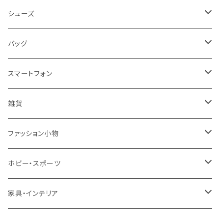
レディース
シューズ
トップス
メンズ
レディース
バッグ
コート・ジャケット
バッグ
サンダル
キッズ＆ベビー
メンズ
レディース
スマートフォン
スカート
帽子
スニーカー
浴衣
サンダル
キッズ＆ベビー
メンズ
アクセサリ
雑貨
ワンピース・ドレス
パンプス
ケース・カバー
キッズ＆ベビー
ケース
ガラス
ファッション小物
パンツ
ブーツ
ケーブル・アダプター
スタント
タオル
サングラス・眼鏡
ホビー・スポーツ
インナーウェア・ルームウェア
スタンド
フィルム
キーホルダー
手芸・ハンドメイド用品
アウトドア・キャンプ・登山
家具・インテリア
水着・オーバーウェア
スマートウォッチアクセサリ