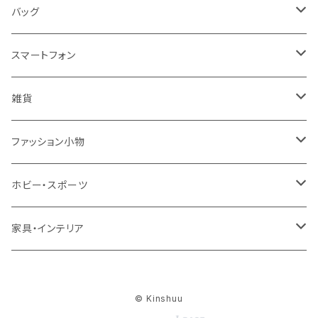
トップス
メンズ
レディース
バッグ
コート・ジャケット
バッグ
サンダル
キッズ＆ベビー
メンズ
レディース
スマートフォン
スカート
帽子
スニーカー
浴衣
サンダル
キッズ＆ベビー
メンズ
アクセサリ
雑貨
ワンピース・ドレス
パンプス
ケース・カバー
キッズ＆ベビー
ケース
ガラス
ファッション小物
パンツ
ブーツ
ケーブル・アダプター
スタント
タオル
サングラス・眼鏡
ホビー・スポーツ
インナーウェア・ルームウェア
スタンド
フィルム
キーホルダー
手芸・ハンドメイド用品
アウトドア・キャンプ・登山
家具・インテリア
水着・オーバーウェア
スマートウォッチアクセサリ
ヘアアクセサリーパーツ
掃除用品
レディース帽子
テーブル・机
ファッション小物
© Kinshuu
メンテナンス・修理
ハット・つば広帽子
リビングテーブル・センターテーブル
梱包資材
レディース財布