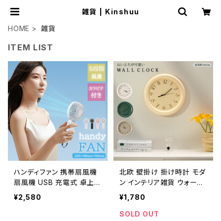
雑貨 | Kinshuu
HOME
雑貨
ITEM LIST
ハンディファン 携帯扇風機
北欧 壁掛け 掛け時計 モダ
扇風機 USB 充電式 卓上
ン インテリア雑貨 ウォール
小型 5段階風量 強風 スマ
クロック シンプル 丸い ラウ
¥2,580
¥1,780
ホスタンド 静音
ンド 円形
SOLD OUT