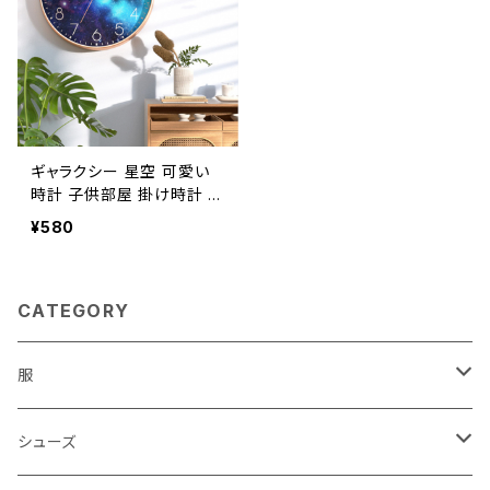
ギャラクシー 星空 可愛い
時計 子供部屋 掛け時計 ウ
ォールクロック 丸い ラウン
¥580
ド 円形 見やすい文字盤
CATEGORY
服
レディース
シューズ