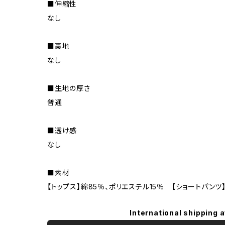
■伸縮性
なし
■裏地
なし
■生地の厚さ
普通
■透け感
なし
■素材
【トップス】綿85％、ポリエステル15％ 【ショートパンツ
International shipping a