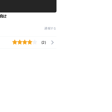
向け
通報する
(2)