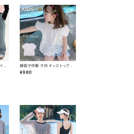
イド
韓国子供服 子供 キッズ トップス
ムス
ブラウス レース ホワイト 肩フリル
¥980
裾フリル 白 半袖