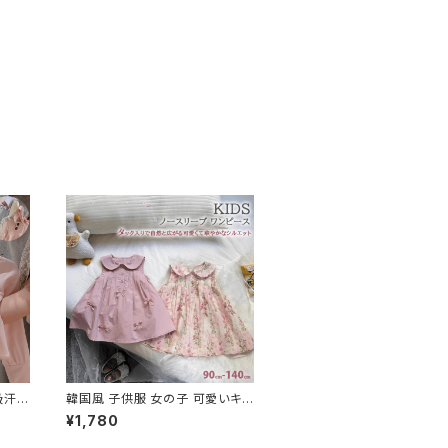
吸汗速
韓国風 子供服 女の子 可愛いキッ
カット
ズ ノースリーブワンピース可愛い
¥1,780
襟 ドレス