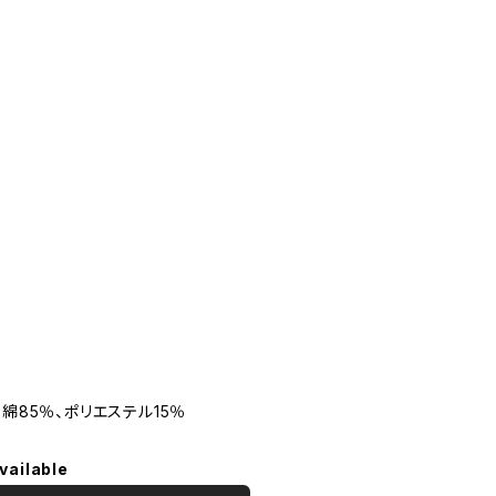
】綿85％、ポリエステル15％
vailable