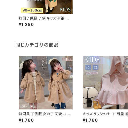
韓国子供服 子供 キッズ 半袖 お
花 ２点セット 女の子 かわいい 上
¥1,280
下セットショートパンツ 刺繍
同じカテゴリの商品
韓国風 子供服 女の子 可愛い キ
キッズ ラッシュガード 軽量 
ッズ コート ボタン パフスリーブ袖
乾 パーカー フード付き UV
¥1,780
¥1,780
日焼け