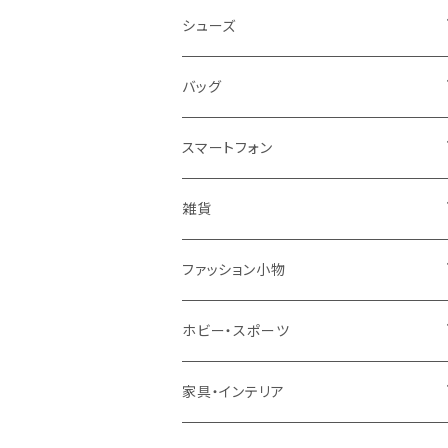
レディース
シューズ
トップス
メンズ
レディース
バッグ
コート・ジャケット
バッグ
サンダル
キッズ＆ベビー
メンズ
レディース
スマートフォン
スカート
帽子
スニーカー
浴衣
サンダル
キッズ＆ベビー
メンズ
アクセサリ
雑貨
ワンピース・ドレス
パンプス
ケース・カバー
キッズ＆ベビー
ケース
ガラス
ファッション小物
パンツ
ブーツ
ケーブル・アダプター
スタント
タオル
サングラス・眼鏡
ホビー・スポーツ
インナーウェア・ルームウェア
スタンド
フィルム
キーホルダー
手芸・ハンドメイド用品
アウトドア・キャンプ・登山
家具・インテリア
水着・オーバーウェア
スマートウォッチアクセサリ