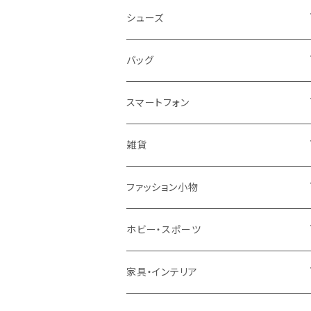
レディース
シューズ
トップス
メンズ
レディース
バッグ
コート・ジャケット
バッグ
サンダル
キッズ＆ベビー
メンズ
レディース
スマートフォン
スカート
帽子
スニーカー
浴衣
サンダル
キッズ＆ベビー
メンズ
アクセサリ
雑貨
ワンピース・ドレス
パンプス
ケース・カバー
キッズ＆ベビー
ケース
ガラス
ファッション小物
パンツ
ブーツ
ケーブル・アダプター
スタント
タオル
サングラス・眼鏡
ホビー・スポーツ
インナーウェア・ルームウェア
スタンド
フィルム
キーホルダー
手芸・ハンドメイド用品
アウトドア・キャンプ・登山
家具・インテリア
水着・オーバーウェア
スマートウォッチアクセサリ