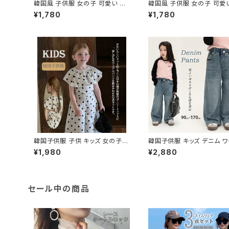
韓国風 子供服 女の子 可愛い キ
韓国風 子供服 女の子 可愛
ッズ コート ボタン パフスリーブ袖
ズ ノースリーブワンピース
¥1,780
¥1,780
襟 ドレス
韓国子供服 子供 キッズ 女の子用
韓国子供服 キッズ デニム ワ
ドット柄セットアップ2点セット
ジーンズ パンツ ズボン ボト
¥1,980
¥2,880
カジュアル
セール中の商品