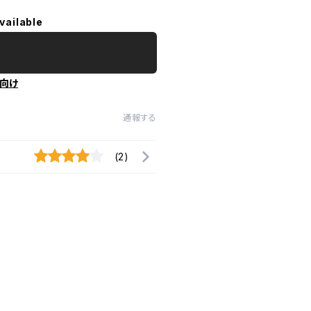
vailable
向け
通報する
(2)