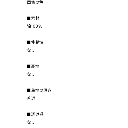
画像の色
■素材
綿100％
■伸縮性
なし
■裏地
なし
■生地の厚さ
普通
■透け感
なし