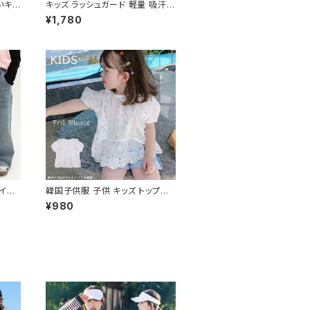
いキッ
キッズ ラッシュガード 軽量 吸汗速
可愛い
乾 パーカー フード付き UVカット
¥1,780
日焼け
イド
韓国子供服 子供 キッズ トップス
ムス
ブラウス レース ホワイト 肩フリル
¥980
裾フリル 白 半袖