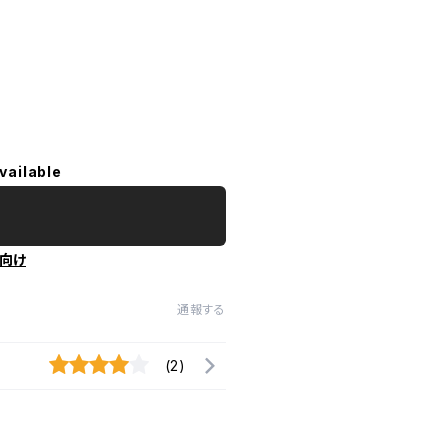
vailable
向け
通報する
(2)