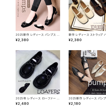
2025新作 レディース パンプス 靴
新作 レディース ストラップ 
スクエア ソフト フィット ビジュー
ス スクエアトゥお嬢様風 履
¥2,380
¥2,380
柔らかい きれいめ フラット
い
2025年 レディース ローファー パ
2025新作 レディース パンプ
ンプス 光沢 艶感 金具 厚底 黒 グ
ース ストラップ パンプス ス
¥2,480
¥2,180
リーン 美脚 脚長
アップ 美脚 脚長