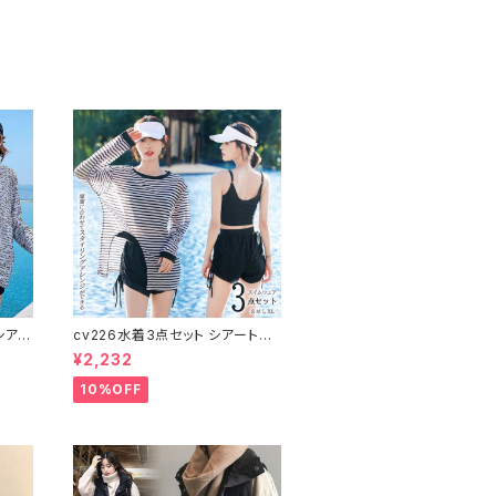
シアー
cv226水着3点セット シアートッ
 日焼
プス ラッシュガード 長袖 日焼け
¥2,232
防止 体型カバー
10%OFF