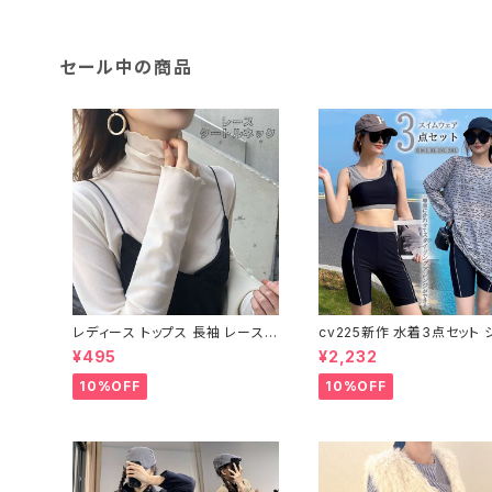
セール中の商品
レディース トップス 長袖 レース
cv225新作 水着3点セット 
タートルネック ファッション 4色
トップス ラッシュガード 長袖
¥495
¥2,232
美ライン
け防止 体型カバー
10%OFF
10%OFF