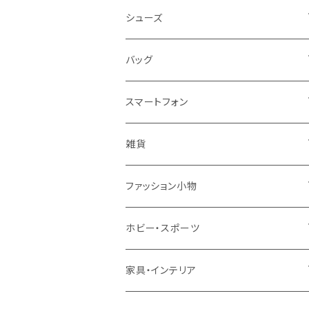
レディース
シューズ
トップス
メンズ
レディース
バッグ
コート・ジャケット
バッグ
サンダル
キッズ＆ベビー
メンズ
レディース
スマートフォン
スカート
帽子
スニーカー
浴衣
サンダル
キッズ＆ベビー
メンズ
アクセサリ
雑貨
ワンピース・ドレス
パンプス
ケース・カバー
キッズ＆ベビー
ケース
ガラス
ファッション小物
パンツ
ブーツ
ケーブル・アダプター
スタント
タオル
サングラス・眼鏡
ホビー・スポーツ
インナーウェア・ルームウェア
スタンド
フィルム
キーホルダー
手芸・ハンドメイド用品
アウトドア・キャンプ・登山
家具・インテリア
水着・オーバーウェア
スマートウォッチアクセサリ