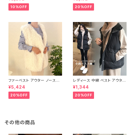
け防止 体型カバー
ィング 中綿
10%OFF
20%OFF
ファーベスト アウター ノースリ
レディース 中綿 ベスト アウター
ーブ ショート ベスト 防寒 厚手
ノースリーブ ショートベスト 防
¥5,424
¥1,344
ふわふわ ジレ 重ね着
寒 軽量 キルティング
20%OFF
20%OFF
その他の商品