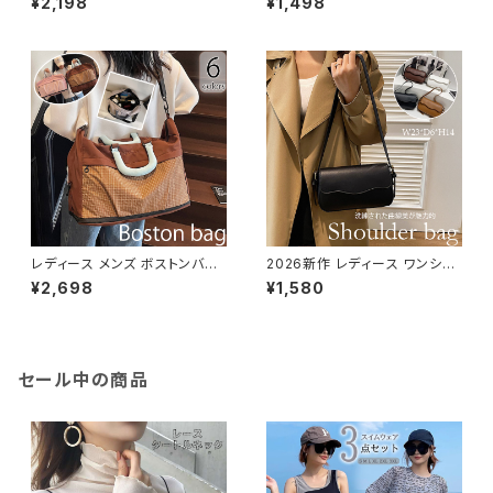
¥2,198
¥1,498
風 軽い ペーパー 麦わら風 花柄
ュアル サブバッグ 軽い
レディース メンズ ボストンバッ
2026新作 レディース ワンショ
グ 斜め掛け 肩掛け ハンドバッ
ルダーバッグ 肩掛け きれいめ
¥2,698
¥1,580
グ スポーツ 旅行 鞄 大容量 多
スクエア レザー調
機能
セール中の商品