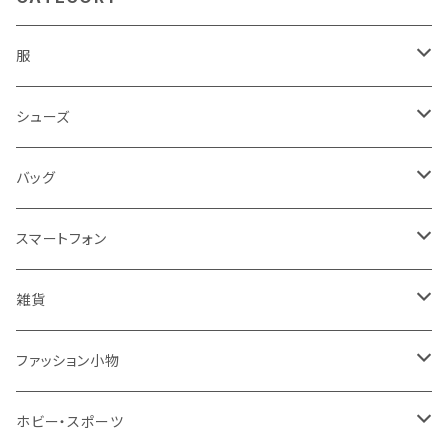
服
レディース
シューズ
トップス
メンズ
レディース
バッグ
コート・ジャケット
バッグ
サンダル
キッズ＆ベビー
メンズ
レディース
スマートフォン
スカート
帽子
スニーカー
浴衣
サンダル
キッズ＆ベビー
メンズ
アクセサリ
雑貨
ワンピース・ドレス
パンプス
ケース・カバー
キッズ＆ベビー
ケース
ガラス
ファッション小物
パンツ
ブーツ
ケーブル・アダプター
スタント
タオル
サングラス・眼鏡
ホビー・スポーツ