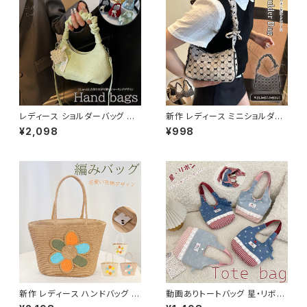
レディース ショルダーバッグ ト
新作 レディース ミニショルダー
ートバッグ 肩掛け 大きめハート
バッグ トートバッグ リボン 可愛
¥2,098
¥998
ピース きれいめ 可愛い
い お洒落
新作 レディース ハンドバッグ か
動画ありトートバッグ 星・リボン
ごバッグ ドット 手持ち 編み込み
柄 レース 小物入れ デニム カジ