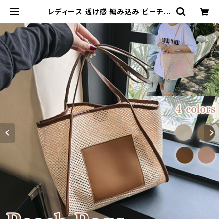
レディース 透け感 編み込み ビーチバ
ッグ メッシュ 涼しげ トートバッグ 大
容量 軽量 エコバッグ | Kinshuu