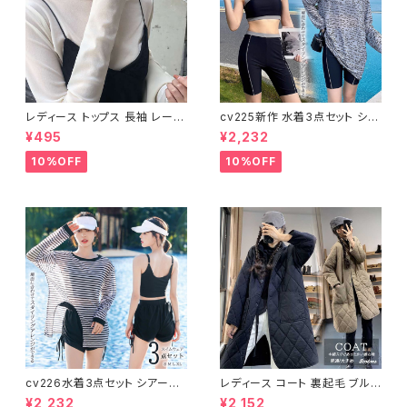
レディース トップス 長袖 レース
cv225新作 水着3点セット シア
タートルネック ファッション 4色
ートップス ラッシュガード 長袖
¥495
¥2,232
美ライン
日焼け防止 体型カバー
10%OFF
10%OFF
cv226水着3点セット シアート
レディース コート 裏起毛 ブルゾ
ップス ラッシュガード 長袖 日焼
ン ジャンパー ジャケット キルテ
¥2,232
¥2,152