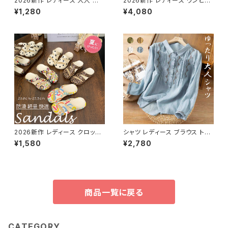
2026新作 レディース 大人 軽
2026新作 レディース ワンピー
量 ぺたんこ 歩きやすい 疲れな
ス水着 透け感 水玉 ツーピース
¥1,280
¥4,080
い おしゃれ アウトドア 通勤 美
フェイクビキニ 体系カバー
脚
2026新作 レディース クロッグ
シャツ レディース ブラウス トッ
サンダル スリッパ 靴 シューズ
プス ボタン 長袖 綿麻風 長袖ト
¥1,580
¥2,780
ベランダ 軽量 アウトドア カジュ
ップス 刺繍 羽織り 前開き 薄手
アル
商品一覧に戻る
CATEGORY