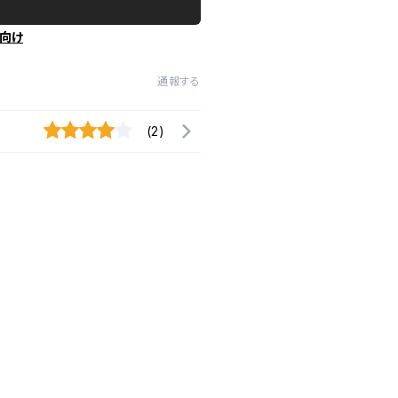
向け
通報する
(2)