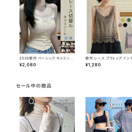
2026新作 ベーシック キャミソー
新作 レース ブラトップ イン
ル シンプル 無地 インナー 伸縮性
レースキャミソール トップス
¥2,080
¥1,280
フリル かわいい 着回し レース切
替
セール中の商品