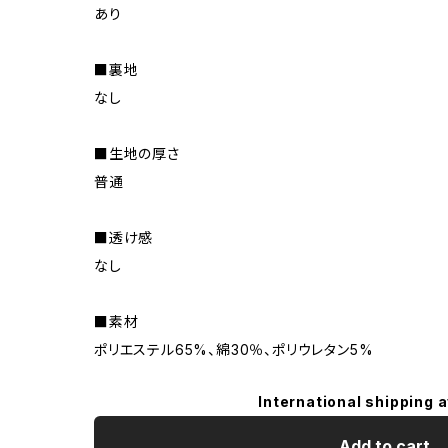
あり
■裏地
なし
■生地の厚さ
普通
■透け感
なし
■素材
ポリエステル65%、綿30％、ポリウレタン5%
International shipping a
Add to cart