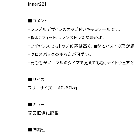
inner221
■コメント
・シンプルデザインのカップ付きキャミソールです。
・程よくフィットし、ノンストレスな着心地。
・ワイヤレスでもトップ位置は高く、自然とバストの形が
・クロスバックの後ろ姿が可愛い。
・肩ひもがノーマルのタイプで見えても◎、ナイトウェアと
■サイズ
フリーサイズ 40-60kg
■カラー
商品画像に記載
■伸縮性