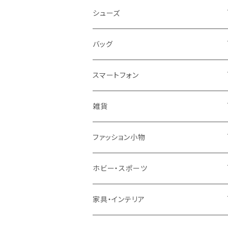
レディース
シューズ
トップス
メンズ
レディース
バッグ
コート・ジャケット
バッグ
サンダル
キッズ＆ベビー
メンズ
レディース
スマートフォン
スカート
帽子
スニーカー
浴衣
サンダル
キッズ＆ベビー
メンズ
アクセサリ
雑貨
ワンピース・ドレス
パンプス
ケース・カバー
キッズ＆ベビー
ケース
ガラス
ファッション小物
パンツ
ブーツ
ケーブル・アダプター
スタント
タオル
サングラス・眼鏡
ホビー・スポーツ
インナーウェア・ルームウェア
スタンド
フィルム
キーホルダー
手芸・ハンドメイド用品
アウトドア・キャンプ・登山
家具・インテリア
水着・オーバーウェア
スマートウォッチアクセサリ