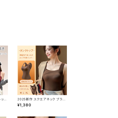
トップ
2025新作 スクエアネック ブラト
ラ ノ
ップ インナー ノンワイヤー 下着
¥1,380
ソール
暖かい 薄起毛