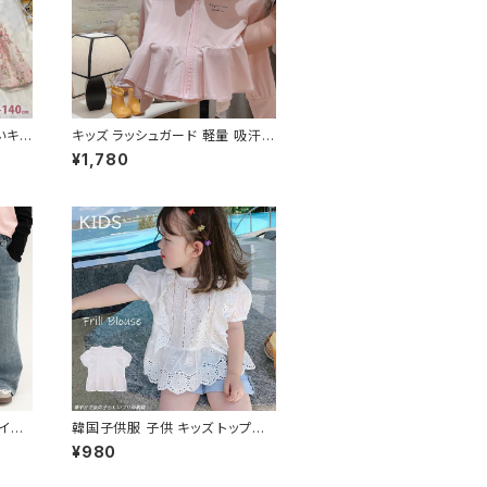
いキッ
キッズ ラッシュガード 軽量 吸汗速
可愛い
乾 パーカー フード付き UVカット
¥1,780
日焼け
イド
韓国子供服 子供 キッズ トップス
ムス
ブラウス レース ホワイト 肩フリル
¥980
裾フリル 白 半袖