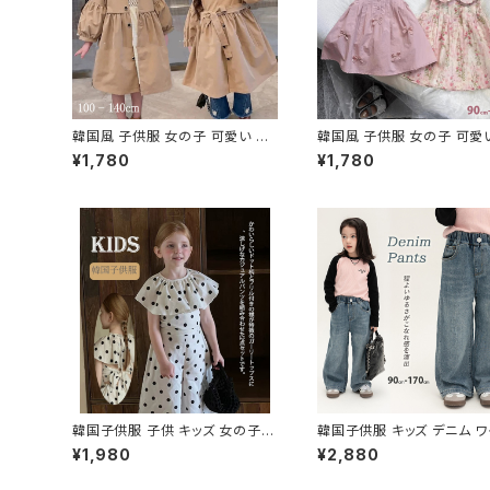
韓国風 子供服 女の子 可愛い キ
韓国風 子供服 女の子 可愛
ッズ コート ボタン パフスリーブ袖
ズ ノースリーブワンピース
¥1,780
¥1,780
襟 ドレス
韓国子供服 子供 キッズ 女の子用
韓国子供服 キッズ デニム ワ
ドット柄セットアップ2点セット
ジーンズ パンツ ズボン ボト
¥1,980
¥2,880
カジュアル