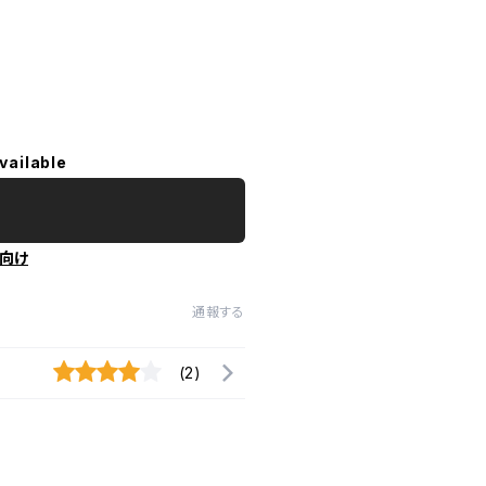
vailable
向け
通報する
(2)