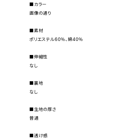
■カラー
画像の通り
■素材
ポリエステル60％、綿40％
■伸縮性
なし
■裏地
なし
■生地の厚さ
普通
■透け感