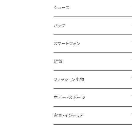
レディース
シューズ
トップス
メンズ
レディース
バッグ
コート・ジャケット
バッグ
サンダル
キッズ＆ベビー
メンズ
レディース
スマートフォン
スカート
帽子
スニーカー
浴衣
サンダル
キッズ＆ベビー
メンズ
アクセサリ
雑貨
ワンピース・ドレス
パンプス
ケース・カバー
キッズ＆ベビー
ケース
ガラス
ファッション小物
パンツ
ブーツ
ケーブル・アダプター
スタント
タオル
サングラス・眼鏡
ホビー・スポーツ
インナーウェア・ルームウェア
スタンド
フィルム
キーホルダー
手芸・ハンドメイド用品
アウトドア・キャンプ・登山
家具・インテリア
水着・オーバーウェア
スマートウォッチアクセサリ