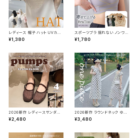
レディース 帽子 ハット UVカット
スポーツブラ 揺れない ノンワイ
紫外線対策 折りたたみ つば広
ヤー バストケア ナイトブラ バス
¥1,380
¥1,780
遮熱 通気 鼻部通気ネット 首カ
トアップ
バー
2026新作 レディースサンダル
2026新作 ラウンドネック ゆっ
メッシュ パンプス フラット ペタ
たりドット柄 ロングワンピース
¥2,480
¥3,480
ンコ 透ける 美脚 脚長
綿麻 水玉 パフスリーブ 体系カ
バー