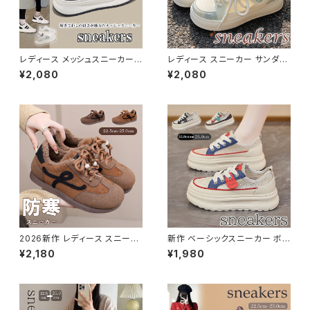
レディース メッシュスニーカー
レディース スニーカー サンダル
紐靴 シューズ ボリュームソール
紐靴 シューズ メッシュ 軽い 通
¥2,080
¥2,080
厚底 美脚
気性 韓国風
2026新作 レディース スニーカ
新作 ベーシックスニーカー ボリ
ー 紐靴 裏起毛 シューズ スタイ
ューム 厚底 通気性 ユニセック
¥2,180
¥1,980
ルアップ 可愛い 美脚 歩きやす
ス 美脚スニーカー 約5CM
い 軽量