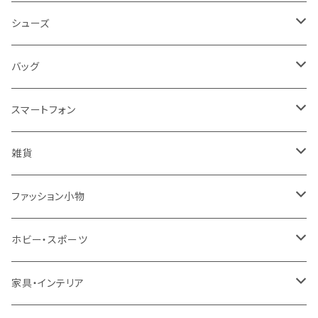
レディース
シューズ
トップス
メンズ
レディース
バッグ
コート・ジャケット
バッグ
サンダル
キッズ＆ベビー
メンズ
レディース
スマートフォン
スカート
帽子
スニーカー
浴衣
サンダル
キッズ＆ベビー
メンズ
アクセサリ
雑貨
ワンピース・ドレス
パンプス
ケース・カバー
キッズ＆ベビー
ケース
ガラス
ファッション小物
パンツ
ブーツ
ケーブル・アダプター
スタント
タオル
サングラス・眼鏡
ホビー・スポーツ
インナーウェア・ルームウェア
スタンド
フィルム
キーホルダー
手芸・ハンドメイド用品
アウトドア・キャンプ・登山
家具・インテリア
水着・オーバーウェア
スマートウォッチアクセサリ