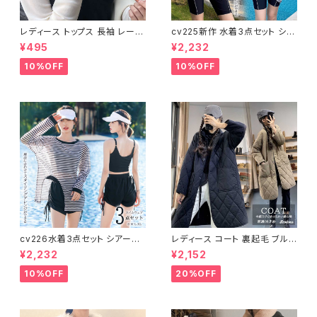
レディース トップス 長袖 レース
cv225新作 水着3点セット シア
タートルネック ファッション 4色
ートップス ラッシュガード 長袖
¥495
¥2,232
美ライン
日焼け防止 体型カバー
10%OFF
10%OFF
cv226水着3点セット シアート
レディース コート 裏起毛 ブルゾ
ップス ラッシュガード 長袖 日焼
ン ジャンパー ジャケット キルテ
¥2,232
¥2,152
け防止 体型カバー
ィング 中綿
10%OFF
20%OFF