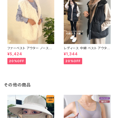
ファーベスト アウター ノースリ
レディース 中綿 ベスト アウター
ーブ ショート ベスト 防寒 厚手
ノースリーブ ショートベスト 防
¥5,424
¥1,344
ふわふわ ジレ 重ね着
寒 軽量 キルティング
20%OFF
20%OFF
その他の商品