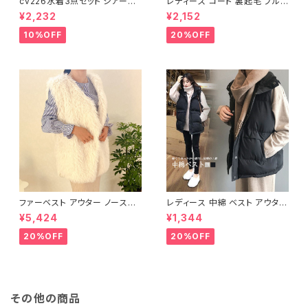
cv226水着3点セット シアート
レディース コート 裏起毛 ブルゾ
ップス ラッシュガード 長袖 日焼
ン ジャンパー ジャケット キルテ
¥2,232
¥2,152
け防止 体型カバー
ィング 中綿
10%OFF
20%OFF
ファーベスト アウター ノースリ
レディース 中綿 ベスト アウター
ーブ ショート ベスト 防寒 厚手
ノースリーブ ショートベスト 防
¥5,424
¥1,344
ふわふわ ジレ 重ね着
寒 軽量 キルティング
20%OFF
20%OFF
その他の商品