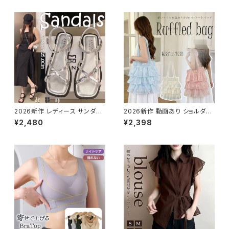
2026新作 レディース サンダル
2026新作 動画あり ショルダー
カジュアル 軽量 おしゃれ 美脚
バッグ トートバッグ ドット柄 帆
¥2,480
¥2,398
歩きやすい 快適 滑り止め リラッ
布 キャンバス 水玉 フリル
クス