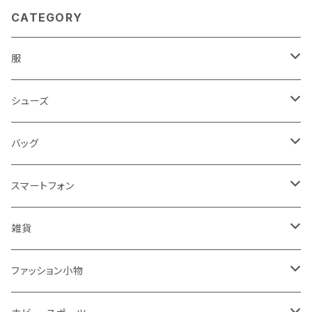
CATEGORY
服
レディース
シューズ
トップス
メンズ
レディース
バッグ
コート・ジャケット
バッグ
サンダル
キッズ＆ベビー
メンズ
レディース
スマートフォン
スカート
帽子
スニーカー
浴衣
サンダル
キッズ＆ベビー
メンズ
アクセサリ
雑貨
ワンピース・ドレス
パンプス
ケース・カバー
キッズ＆ベビー
ケース
ガラス
ファッション小物
パンツ
ブーツ
ケーブル・アダプター