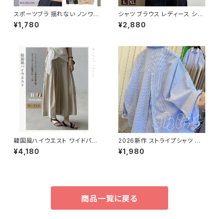
スポーツブラ 揺れない ノンワイ
シャツ ブラウス レディース シア
ヤー バストケア ナイトブラ バス
ー 透け感 襟付き 前開きシャツ
¥1,780
¥2,880
トアップ
大人 きれいめ 上品 エレガント
韓国風ハイウエスト ワイドパン
2026新作 ストライプシャツ ブ
ツ 9分丈｜ボタン ゆったりスト
ラウス トップス 可愛い ギャザー
¥4,180
¥1,980
レートシルエット
長袖 きれいめ ゆったり
商品一覧に戻る