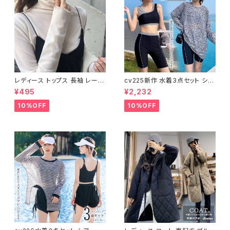
レディース トップス 長袖 レース
cv225新作 水着3点セット シア
タートルネック ファッション 4色
ートップス ラッシュガード 長袖
¥495
¥2,232
美ライン
日焼け防止 体型カバー
10%OFF
10%OFF