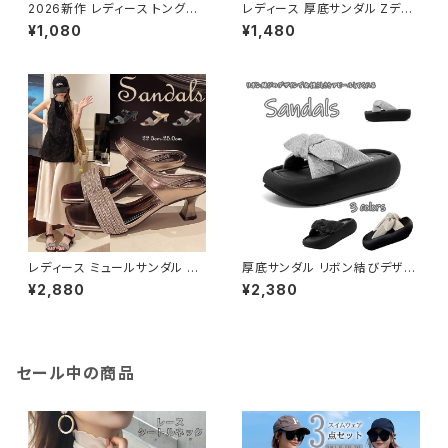
2026新作 レディース トングサ
レディース 厚底サンダル Zデザ
ンダル フラットサンダル ローヒ
イン ス トラップ きれいめ 厚底
¥1,080
¥1,480
ールサンダル 履きやすい
約6ｃｍ 歩きやすい
レディース ミュールサンダル キ
厚底サンダル リボン結びデザイ
ラキラ 美脚 履きやすい 約6cm
ン 夏 海 リゾート 軽量 疲れ な
¥2,880
¥2,380
ヒール 脚長 幅広 オープン
い 歩きやすい
セール中の商品