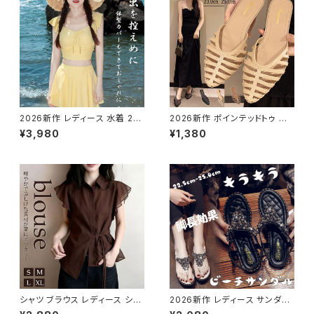
2026新作 レディース 水着 2点
2026新作 ポインテッドトゥ フラ
セット スカート スプリット 水着
ット 夏サンダル 通気性 ミュール
¥3,980
¥1,380
フリル袖 背中見せ セクシー
抜け感 軽い
シャツ ブラウス レディース シア
2026新作 レディース サンダル
ー 透け感 襟付き 前開きシャツ
スタイルアップ 華奢 キラキラ 美