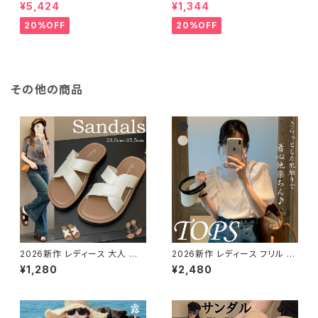
ーブ ショート ベスト 防寒 厚手
ノースリーブ ショートベスト 防
¥5,424
¥1,344
ふわふわ ジレ 重ね着
寒 軽量 キルティング
20%OFF
20%OFF
その他の商品
2026新作 レディース 大人 軽
2026新作 レディース フリル 異
量 ぺたんこ 歩きやすい 疲れな
素材 半袖 カットソー カジュアル
¥1,280
¥2,480
い おしゃれ アウトドア 通勤 美
コーデ デイリーウェア
脚