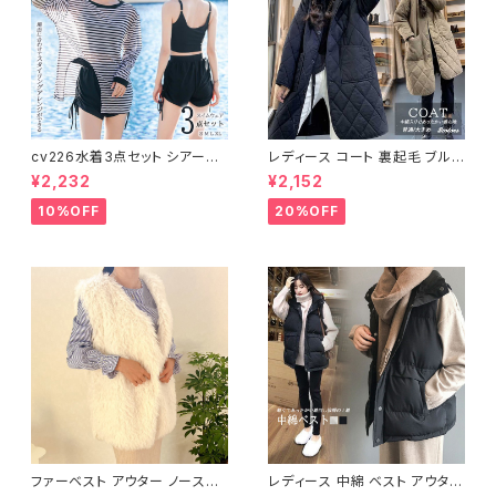
cv226水着3点セット シアート
レディース コート 裏起毛 ブルゾ
ップス ラッシュガード 長袖 日焼
ン ジャンパー ジャケット キルテ
¥2,232
¥2,152
け防止 体型カバー
ィング 中綿
10%OFF
20%OFF
ファーベスト アウター ノースリ
レディース 中綿 ベスト アウター