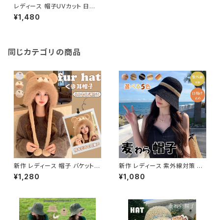
レディース 帽子UVカット 日焼
け防止 12cmつば 折りたたみ
¥1,480
大きい 小顔効果 ネックカバー
同じカテゴリの商品
新作 レディース 帽子 バケットハ
新作 レディース 紫外線対策 バ
ット もこもこ ふわふわ フェイク
ケットハット 深め UVカッ麦わら
¥1,280
¥1,080
ファー 保温 小顔効果 クマ
帽子 通気性 帽子