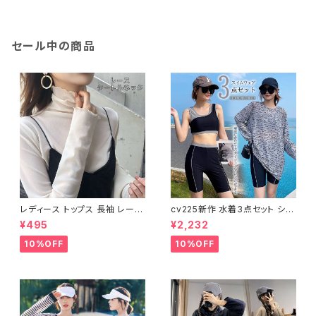
バー
セール中の商品
レディース トップス 長袖 レース
cv225新作 水着3点セット シア
タートルネック ファッション 4色
ートップス ラッシュガード 長袖
¥495
¥2,232
美ライン
日焼け防止 体型カバー
10%OFF
10%OFF