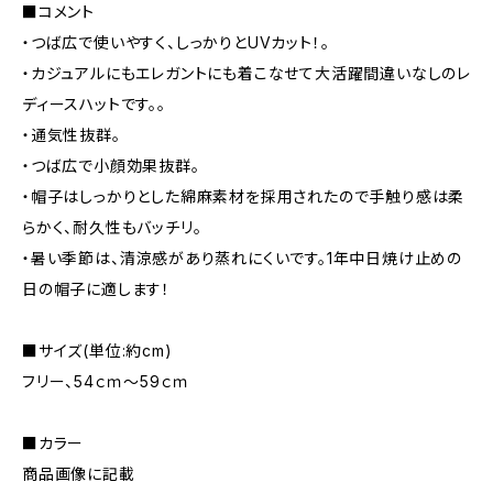
■コメント
・つば広で使いやすく、しっかりとUVカット！。
・カジュアルにもエレガントにも着こなせて大活躍間違いなしのレ
ディースハットです。。
・通気性抜群。
・つば広で小顔効果抜群。
・帽子はしっかりとした綿麻素材を採用されたので手触り感は柔
らかく、耐久性もバッチリ。
・暑い季節は、清涼感があり蒸れにくいです。1年中日焼け止めの
日の帽子に適します！
■サイズ(単位:約cm)
フリー、54ｃｍ～59ｃｍ
■カラー
商品画像に記載