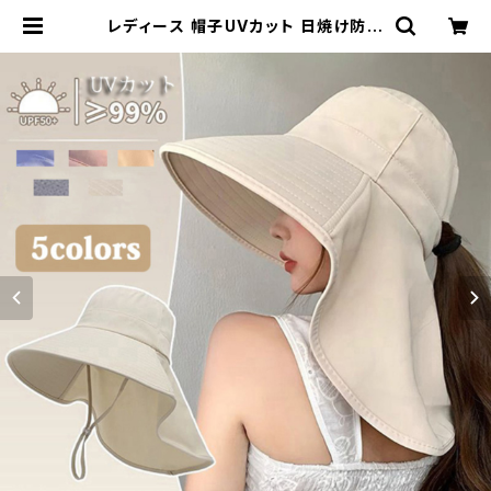
レディース 帽子UVカット 日焼け防止
12cmつば 折りたたみ 大きい 小顔効
果 ネックカバー | Kinshuu