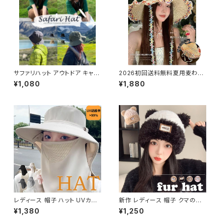
サファリハット アウトドア キャン
2026初回送料無料夏用麦わら
プ 山登り 帽子 紫外線対策 あご
風 ハット レディース カラービー
¥1,080
¥1,880
ヒモ つば 旅行 カジュアル
ズ付き つば広 帽子 ガーリー か
わいい
レディース 帽子 ハット UVカット
新作 レディース 帽子 クマの耳
紫外線対策 折りたたみ つば広
が付き もこもこ ふわふわ フェイ
¥1,380
¥1,250
遮熱 通気 鼻部通気ネット 首カ
クファー 保温 小顔効果 猫耳