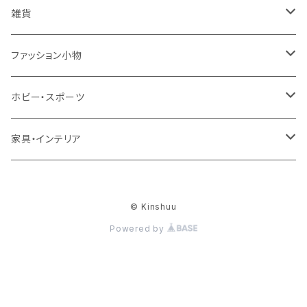
スカート
帽子
スニーカー
浴衣
サンダル
キッズ＆ベビー
メンズ
アクセサリ
雑貨
ワンピース・ドレス
パンプス
ケース・カバー
キッズ＆ベビー
ケース
ガラス
ファッション小物
パンツ
ブーツ
ケーブル・アダプター
スタント
タオル
サングラス・眼鏡
ホビー・スポーツ
インナーウェア・ルームウェア
スタンド
フィルム
キーホルダー
手芸・ハンドメイド用品
アウトドア・キャンプ・登山
家具・インテリア
水着・オーバーウェア
スマートウォッチアクセサリ
ヘアアクセサリーパーツ
掃除用品
レディース帽子
テーブル・机
ファッション小物
© Kinshuu
メンテナンス・修理
ハット・つば広帽子
リビングテーブル・センターテーブル
梱包資材
レディース財布
Powered by
下着・ランジェリー
梱包テープ・養生テープ
時計
和服