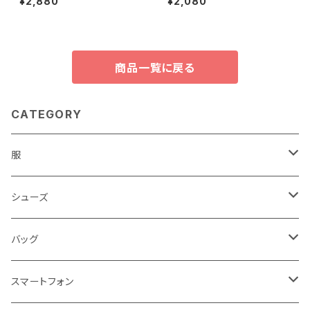
¥2,880
¥2,080
大人 きれいめ 上品 エレガント
脚 脚長 グラディエーター トング
商品一覧に戻る
CATEGORY
服
レディース
シューズ
トップス
メンズ
レディース
バッグ
コート・ジャケット
バッグ
サンダル
キッズ＆ベビー
メンズ
レディース
スマートフォン