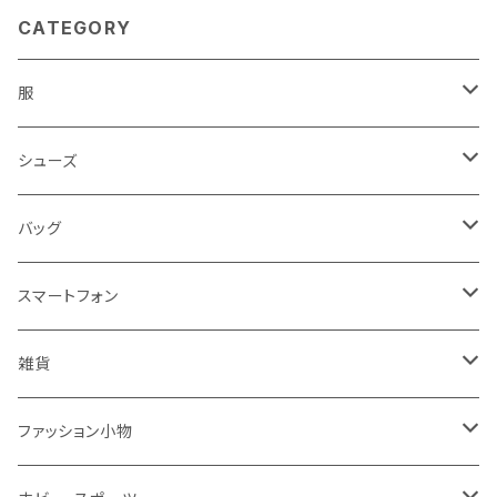
CATEGORY
服
レディース
シューズ
トップス
メンズ
レディース
バッグ
コート・ジャケット
バッグ
サンダル
キッズ＆ベビー
メンズ
レディース
スマートフォン
スカート
帽子
スニーカー
浴衣
サンダル
キッズ＆ベビー
メンズ
アクセサリ
雑貨
ワンピース・ドレス
パンプス
ケース・カバー
キッズ＆ベビー
ケース
ガラス
ファッション小物
パンツ
ブーツ
ケーブル・アダプター