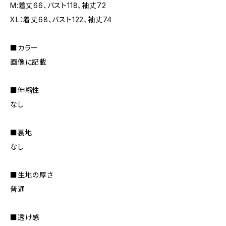
M:着丈66、バスト118、袖丈72
XL：着丈68、バスト122、袖丈74
■カラー
画像に記載
■伸縮性
なし
■裏地
なし
■生地の厚さ
普通
■透け感