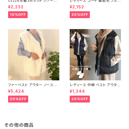
cv226水着3点セット シアート
レディース コート 裏起毛 ブルゾ
ップス ラッシュガード 長袖 日焼
ン ジャンパー ジャケット キルテ
¥2,232
¥2,152
け防止 体型カバー
ィング 中綿
10%OFF
20%OFF
ファーベスト アウター ノースリ
レディース 中綿 ベスト アウター
ーブ ショート ベスト 防寒 厚手
ノースリーブ ショートベスト 防
¥5,424
¥1,344
ふわふわ ジレ 重ね着
寒 軽量 キルティング
20%OFF
20%OFF
その他の商品