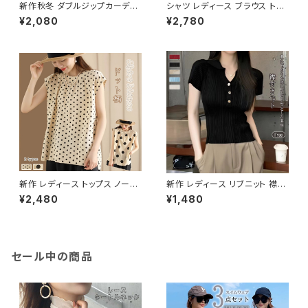
新作秋冬 ダブルジップカーディ
シャツ レディース ブラウス トッ
ガン ジップアップセーター レイ
プス ボタン 長袖 綿麻風 長袖ト
¥2,080
¥2,780
ヤード 重ね着 トップス
ップス 刺繍 羽織り 前開き 薄手
新作 レディース トップス ノース
新作 レディース リブニット 襟付
リーブ ブラウス トップスドット柄
きニット 半袖 トップス ポロシャ
¥2,480
¥1,480
可愛い 春シャツ 春夏 着映え
ツ 半袖ニット
セール中の商品