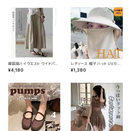
韓国風ハイウエスト ワイドパン
レディース 帽子 ハット UVカット
ツ 9分丈｜ボタン ゆったりスト
紫外線対策 折りたたみ つば広
¥4,180
¥1,380
レートシルエット
遮熱 通気 鼻部通気ネット 首カ
バー