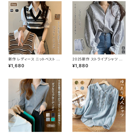
新作 レディース ニットベスト シ
2025新作 ストライプシャツ ブ
ャツ レイヤード 重ね着 ツーピ
ラウス トップス カジュアル 襟付
¥1,680
¥1,880
ーストップス Ｖネック トレンド
き 長袖 きれいめ