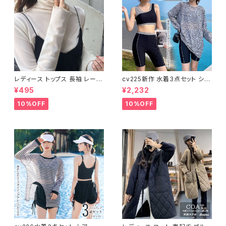
レディース トップス 長袖 レース
cv225新作 水着3点セット シア
タートルネック ファッション 4色
ートップス ラッシュガード 長袖
¥495
¥2,232
美ライン
日焼け防止 体型カバー
10%OFF
10%OFF