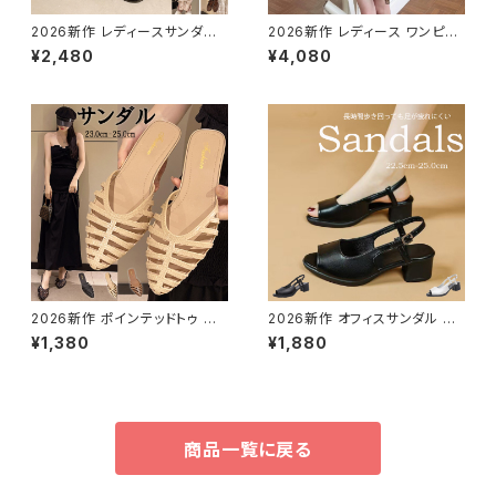
2026新作 レディースサンダル
2026新作 レディース ワンピー
メッシュ パンプス フラット ペタ
ス水着 透け感 水玉 ツーピース
¥2,480
¥4,080
ンコ 透ける 美脚 脚長
フェイクビキニ 体系カバー
2026新作 ポインテッドトゥ フラ
2026新作 オフィスサンダル パ
ット 夏サンダル 通気性 ミュール
ンプス 靴 チャンキーヒール バッ
¥1,380
¥1,880
抜け感 軽い
クストラップ レザー調 太ヒール
商品一覧に戻る