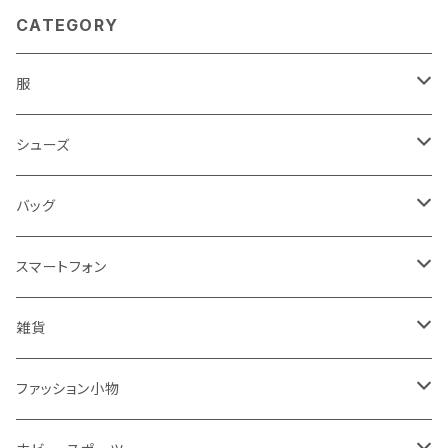
CATEGORY
服
レディース
シューズ
トップス
メンズ
レディース
バッグ
コート・ジャケット
バッグ
サンダル
キッズ＆ベビー
メンズ
レディース
スマートフォン
スカート
帽子
スニーカー
浴衣
サンダル
キッズ＆ベビー
メンズ
アクセサリ
雑貨
ワンピース・ドレス
パンプス
ケース・カバー
キッズ＆ベビー
ケース
ガラス
ファッション小物
パンツ
ブーツ
ケーブル・アダプター