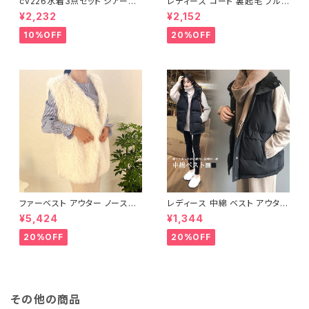
cv226水着3点セット シアート
レディース コート 裏起毛 ブルゾ
ップス ラッシュガード 長袖 日焼
ン ジャンパー ジャケット キルテ
¥2,232
¥2,152
け防止 体型カバー
ィング 中綿
10%OFF
20%OFF
ファーベスト アウター ノースリ
レディース 中綿 ベスト アウター
ーブ ショート ベスト 防寒 厚手
ノースリーブ ショートベスト 防
¥5,424
¥1,344
ふわふわ ジレ 重ね着
寒 軽量 キルティング
20%OFF
20%OFF
その他の商品