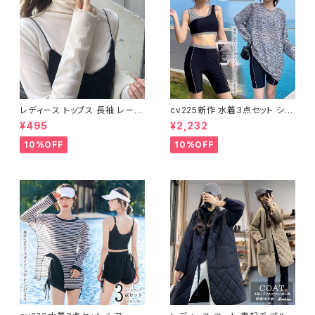
レディース トップス 長袖 レース
cv225新作 水着3点セット シア
タートルネック ファッション 4色
ートップス ラッシュガード 長袖
¥495
¥2,232
美ライン
日焼け防止 体型カバー
10%OFF
10%OFF