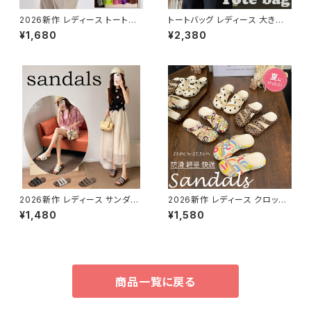
2026新作 レディース トートバ
トートバッグ レディース 大きめ
ッグ クリア ショルダーバッグ ハ
キャンバス デザイン トートバッ
¥1,680
¥2,380
ンドバッグ PVC 大容量 半透明
グ 大容量 通勤通学 バッグ 軽い
肩掛け
2026新作 レディース サンダル
2026新作 レディース クロッグ
ストライプ パール かわいい フラ
サンダル スリッパ 靴 シューズ
¥1,480
¥1,580
ット 歩きやすい フェミニン 黒
ベランダ 軽量 アウトドア カジュ
アル
商品一覧に戻る