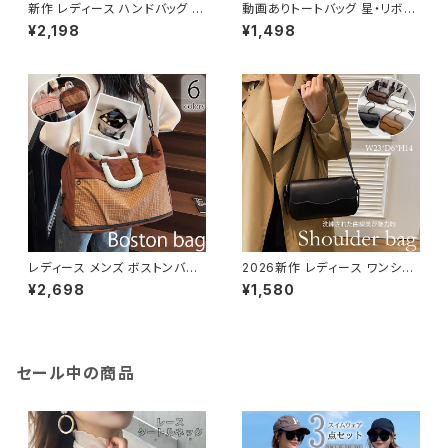
新作 レディース ハンドバッグ か
動画ありトートバッグ 星・リボン
ごバッグ ドット 手持ち 編み込み
柄 レース 小物入れ デニム カジ
¥2,198
¥1,498
風 軽い ペーパー 麦わら風 花柄
ュアル サブバッグ 軽い
レディース メンズ ボストンバッ
2026新作 レディース ワンショ
グ 斜め掛け 肩掛け ハンドバッ
ルダーバッグ 肩掛け きれいめ
¥2,698
¥1,580
グ スポーツ 旅行 鞄 大容量 多
スクエア レザー調
機能
セール中の商品