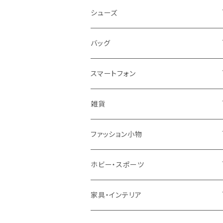
レディース
シューズ
トップス
メンズ
レディース
バッグ
コート・ジャケット
バッグ
サンダル
キッズ＆ベビー
メンズ
レディース
スマートフォン
スカート
帽子
スニーカー
浴衣
サンダル
キッズ＆ベビー
メンズ
アクセサリ
雑貨
ワンピース・ドレス
パンプス
ケース・カバー
キッズ＆ベビー
ケース
ガラス
ファッション小物
パンツ
ブーツ
ケーブル・アダプター
スタント
タオル
サングラス・眼鏡
ホビー・スポーツ
インナーウェア・ルームウェア
スタンド
フィルム
キーホルダー
手芸・ハンドメイド用品
アウトドア・キャンプ・登山
家具・インテリア
水着・オーバーウェア
スマートウォッチアクセサリ