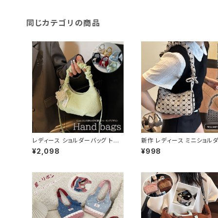
同じカテゴリの商品
レディース ショルダーバッグ トー
新作 レディース ミニショル
トバッグ 肩掛け 大きめハートピー
ッグ トートバッグ リボン 可
¥2,098
¥998
ス きれいめ 可愛い
お洒落