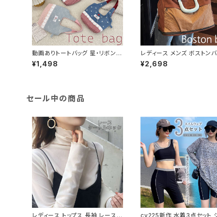
動画ありトートバッグ 星・リボン柄
レディース メンズ ボストン
レース 小物入れ デニム カジュア
斜め掛け 肩掛け ハンドバッ
¥1,498
¥2,698
ル サブバッグ 軽い
ポーツ 旅行 鞄 大容量 多機
セール中の商品
レディース トップス 長袖 レース
cv225新作 水着3点セット 