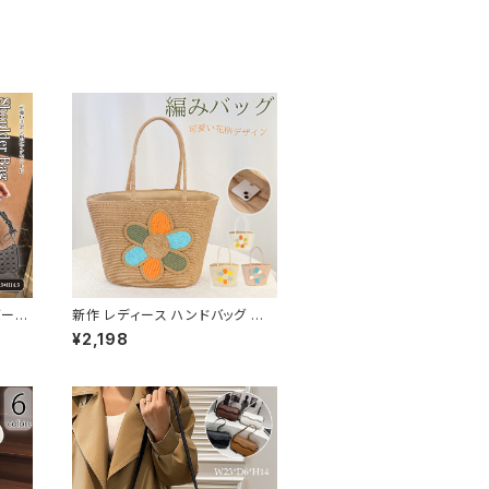
ダーバ
新作 レディース ハンドバッグ か
愛い
ごバッグ ドット 手持ち 編み込み
¥2,198
風 軽い ペーパー 麦わら風 花柄