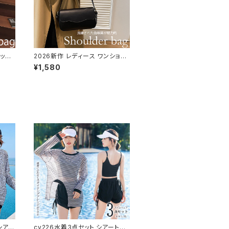
バッグ
2026新作 レディース ワンショル
グ ス
ダーバッグ 肩掛け きれいめ スク
¥1,580
能
エア レザー調
シアー
cv226水着3点セット シアートッ