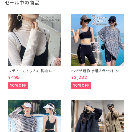
セール中の商品
レディース トップス 長袖 レース
cv225新作 水着3点セット シア
タートルネック ファッション 4色
ートップス ラッシュガード 長袖
¥495
¥2,232
美ライン
日焼け防止 体型カバー
10%OFF
10%OFF