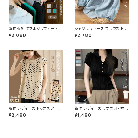
新作秋冬 ダブルジップカーディ
シャツ レディース ブラウス トッ
ガン ジップアップセーター レイ
プス ボタン 長袖 綿麻風 長袖ト
¥2,080
¥2,780
ヤード 重ね着 トップス
ップス 刺繍 羽織り 前開き 薄手
新作 レディース トップス ノース
新作 レディース リブニット 襟付
リーブ ブラウス トップスドット柄
きニット 半袖 トップス ポロシャ
¥2,480
¥1,480
可愛い 春シャツ 春夏 着映え
ツ 半袖ニット