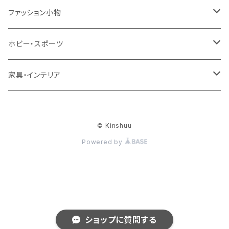
ワンピース・ドレス
パンプス
ケース・カバー
キッズ＆ベビー
ケース
ガラス
ファッション小物
パンツ
ブーツ
ケーブル・アダプター
スタント
タオル
サングラス・眼鏡
ホビー・スポーツ
インナーウェア・ルームウェア
スタンド
フィルム
キーホルダー
手芸・ハンドメイド用品
アウトドア・キャンプ・登山
家具・インテリア
水着・オーバーウェア
スマートウォッチアクセサリ
ヘアアクセサリーパーツ
掃除用品
レディース帽子
テーブル・机
ファッション小物
© Kinshuu
メンテナンス・修理
ハット・つば広帽子
リビングテーブル・センターテーブル
梱包資材
レディース財布
Powered by
下着・ランジェリー
梱包テープ・養生テープ
時計
和服
ショップに質問する