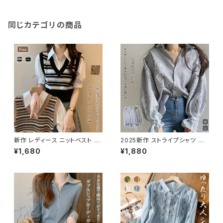
同じカテゴリの商品
新作 レディース ニットベスト シ
2025新作 ストライプシャツ ブ
ャツ レイヤード 重ね着 ツーピ
ラウス トップス カジュアル 襟付
¥1,680
¥1,880
ーストップス Ｖネック トレンド
き 長袖 きれいめ