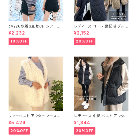
cv226水着3点セット シアート
レディース コート 裏起毛 ブルゾ
ップス ラッシュガード 長袖 日焼
ン ジャンパー ジャケット キルテ
¥2,232
¥2,152
け防止 体型カバー
ィング 中綿
10%OFF
20%OFF
ファーベスト アウター ノースリ
レディース 中綿 ベスト アウター
ーブ ショート ベスト 防寒 厚手
ノースリーブ ショートベスト 防
¥5,424
¥1,344
ふわふわ ジレ 重ね着
寒 軽量 キルティング
20%OFF
20%OFF