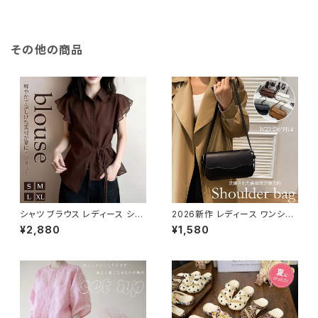
その他の商品
シャツ ブラウス レディース シア
2026新作 レディース ワンショ
ー 透け感 襟付き 前開きシャツ
ルダーバッグ 肩掛け きれいめ
¥2,880
¥1,580
大人 きれいめ 上品 エレガント
スクエア レザー調