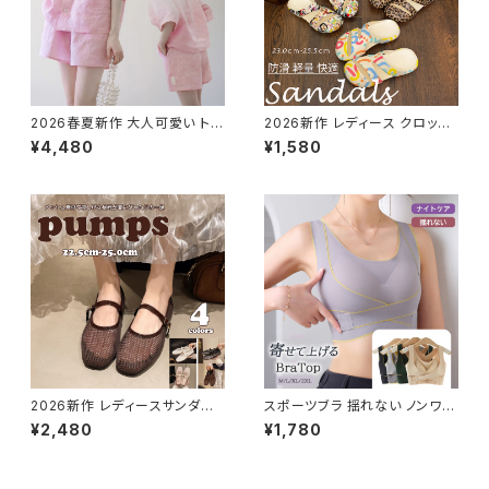
2026春夏新作 大人可愛い トレ
2026新作 レディース クロッグ
ンド 麻調 ふんわり袖 半袖シャ
サンダル スリッパ 靴 シューズ
¥4,480
¥1,580
ツ ブラウス ピンク 着回し セット
ベランダ 軽量 アウトドア カジュ
アップ
アル
2026新作 レディースサンダル
スポーツブラ 揺れない ノンワイ
メッシュ パンプス フラット ペタ
ヤー バストケア ナイトブラ バス
¥2,480
¥1,780
ンコ 透ける 美脚 脚長
トアップ