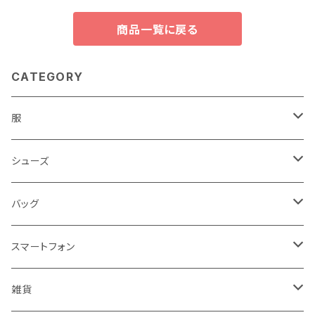
商品一覧に戻る
CATEGORY
服
レディース
シューズ
トップス
メンズ
レディース
バッグ
コート・ジャケット
バッグ
サンダル
キッズ＆ベビー
メンズ
レディース
スマートフォン
スカート
帽子
スニーカー
浴衣
サンダル
キッズ＆ベビー
メンズ
アクセサリ
雑貨