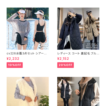
cv226水着3点セット シアート
レディース コート 裏起毛 ブルゾ
ップス ラッシュガード 長袖 日焼
ン ジャンパー ジャケット キルテ
¥2,232
¥2,152
け防止 体型カバー
ィング 中綿
10%OFF
20%OFF