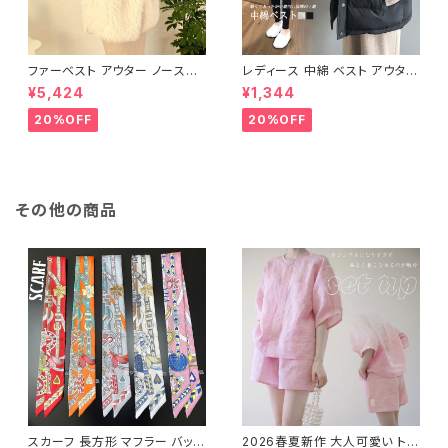
ファーベスト アウター ノースリ
レディース 中綿 ベスト アウター
ーブ ショート ベスト 防寒 厚手
ノースリーブ ショートベスト 防
¥5,424
¥1,344
ふわふわ ジレ 重ね着
寒 軽量 キルティング
20%OFF
20%OFF
その他の商品
スカーフ 長方形 マフラー バッグ
2026春夏新作 大人可愛い トレ