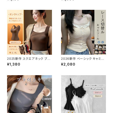
ラ ノンワイヤー インナー キャミ
ラ ノンワイヤー インナー キャミ
ソール
ソール
2025新作 スクエアネック ブラ
2026新作 ベーシック キャミソ
トップ インナー ノンワイヤー 下
ール シンプル 無地 インナー 伸
¥1,380
¥2,080
着 暖かい 薄起毛
縮性 フリル かわいい 着回し レ
ース切替