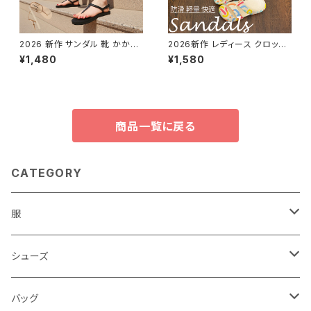
2026 新作 サンダル 靴 かかと
2026新作 レディース クロッグ
なし フラット ストラップ サンダル
サンダル スリッパ 靴 シューズ
¥1,480
¥1,580
軽い 軽量 シンプル 春夏 ミュー
ベランダ 軽量 アウトドア カジュ
ル
アル
商品一覧に戻る
CATEGORY
服
レディース
シューズ
トップス
メンズ
レディース
バッグ