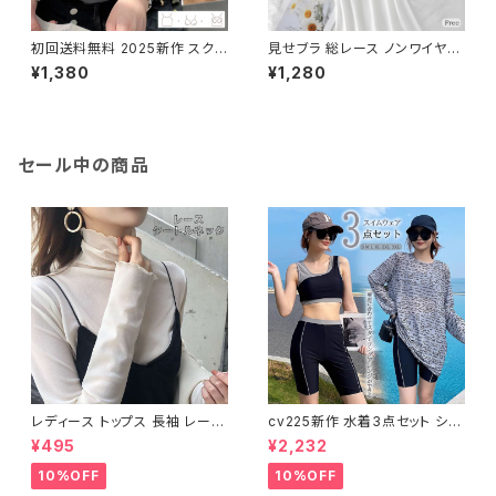
初回送料無料 2025新作 スク
見せブラ 総レース ノンワイヤー
エアネック ブラトップ インナー
スチールリムなし インナー 伸縮
¥1,380
¥1,280
ノンワイヤー 下着 バストケア
性 エレガント
セール中の商品
レディース トップス 長袖 レース
cv225新作 水着3点セット シア
タートルネック ファッション 4色
ートップス ラッシュガード 長袖
¥495
¥2,232
美ライン
日焼け防止 体型カバー
10%OFF
10%OFF