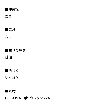
■伸縮性
あり
■裏地
なし
■生地の厚さ
普通
■透け感
ややあり
■素材
レース15%、ポリウレタン85%