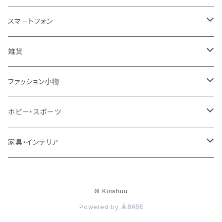
コート・ジャケット
バッグ
サンダル
キッズ＆ベビー
メンズ
レディース
スマートフォン
スカート
帽子
スニーカー
浴衣
サンダル
キッズ＆ベビー
メンズ
アクセサリ
雑貨
ワンピース・ドレス
パンプス
ケース・カバー
キッズ＆ベビー
ケース
ガラス
ファッション小物
パンツ
ブーツ
ケーブル・アダプター
スタント
タオル
サングラス・眼鏡
ホビー・スポーツ
インナーウェア・ルームウェア
スタンド
フィルム
キーホルダー
手芸・ハンドメイド用品
アウトドア・キャンプ・登山
家具・インテリア
水着・オーバーウェア
スマートウォッチアクセサリ
ヘアアクセサリーパーツ
掃除用品
レディース帽子
テーブル・机
ファッション小物
© Kinshuu
メンテナンス・修理
ハット・つば広帽子
リビングテーブル・センターテーブル
梱包資材
レディース財布
Powered by
下着・ランジェリー