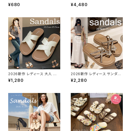
に巻いえり巻き アクセサリー雑
ンド 麻調 ふんわり袖 半袖シャ
¥680
¥4,480
貨 高級感がアップ バッグ パター
ツ ブラウス ピンク 着回し セット
ン C314
アップ
2026新作 レディース 大人 軽
2026新作 レディース サンダル
量 ぺたんこ 歩きやすい 疲れな
厚底 トング ローヒール 蝶 スパ
¥1,280
¥2,280
い おしゃれ アウトドア 通勤 美
ンコール 美脚 脚長キラキラ
脚