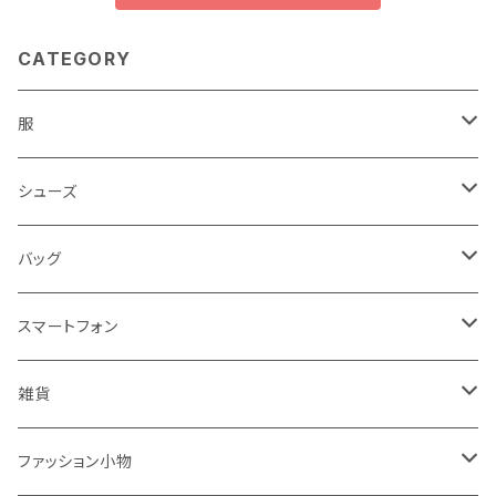
CATEGORY
服
レディース
シューズ
トップス
メンズ
レディース
バッグ
コート・ジャケット
バッグ
サンダル
キッズ＆ベビー
メンズ
レディース
スマートフォン
スカート
帽子
スニーカー
浴衣
サンダル
キッズ＆ベビー
メンズ
アクセサリ
雑貨
ワンピース・ドレス
パンプス
ケース・カバー
キッズ＆ベビー
ケース
ガラス
ファッション小物