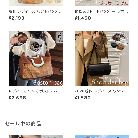
新作 レディース ハンドバッグ か
動画ありトートバッグ 星・リボン
ごバッグ ドット 手持ち 編み込み
柄 レース 小物入れ デニム カジ
¥2,198
¥1,498
風 軽い ペーパー 麦わら風 花柄
ュアル サブバッグ 軽い
レディース メンズ ボストンバッ
2026新作 レディース ワンショ
グ 斜め掛け 肩掛け ハンドバッ
ルダーバッグ 肩掛け きれいめ
¥2,698
¥1,580
グ スポーツ 旅行 鞄 大容量 多
スクエア レザー調
機能
セール中の商品