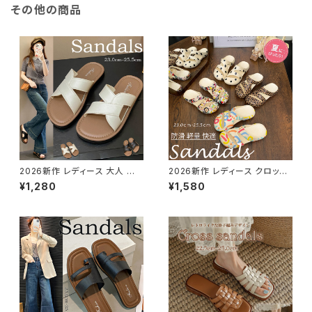
その他の商品
2026新作 レディース 大人 軽
2026新作 レディース クロッグ
量 ぺたんこ 歩きやすい 疲れな
サンダル スリッパ 靴 シューズ
¥1,280
¥1,580
い おしゃれ アウトドア 通勤 美
ベランダ 軽量 アウトドア カジュ
脚
アル