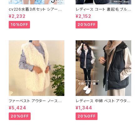
cv226水着3点セット シアート
レディース コート 裏起毛 ブルゾ
ップス ラッシュガード 長袖 日焼
ン ジャンパー ジャケット キルテ
¥2,232
¥2,152
け防止 体型カバー
ィング 中綿
10%OFF
20%OFF
ファーベスト アウター ノースリ
レディース 中綿 ベスト アウター
ーブ ショート ベスト 防寒 厚手
ノースリーブ ショートベスト 防
¥5,424
¥1,344
ふわふわ ジレ 重ね着
寒 軽量 キルティング
20%OFF
20%OFF