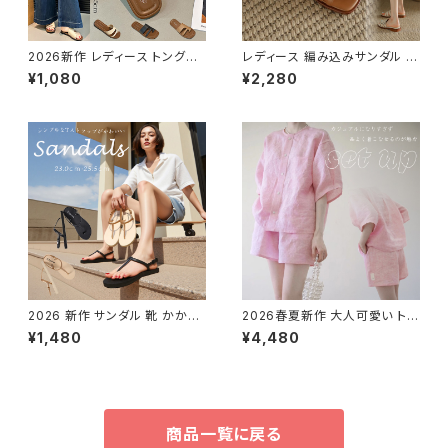
2026新作 レディース トングサ
レディース 編み込みサンダル ミ
ンダル フラットサンダル ローヒ
ュール レザー調 ストラップ フラ
¥1,080
¥2,280
ールサンダル 履きやすい
ットサンダル
2026 新作 サンダル 靴 かかと
2026春夏新作 大人可愛い トレ
なし フラット ストラップ サンダル
ンド 麻調 ふんわり袖 半袖シャ
¥1,480
¥4,480
軽い 軽量 シンプル 春夏 ミュー
ツ ブラウス ピンク 着回し セット
ル
アップ
商品一覧に戻る