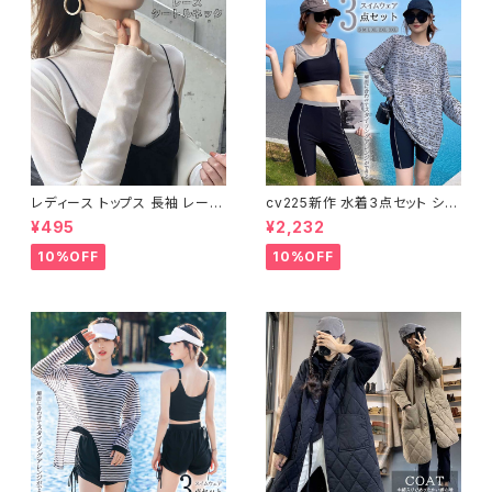
レディース トップス 長袖 レース
cv225新作 水着3点セット シア
タートルネック ファッション 4色
ートップス ラッシュガード 長袖
¥495
¥2,232
美ライン
日焼け防止 体型カバー
10%OFF
10%OFF