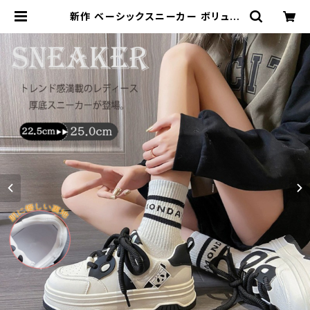
新作 ベーシックスニーカー ボリュー
ム 厚底 通気性 メッシュ 美脚スニーカ
ー 約4CM | Kinshuu