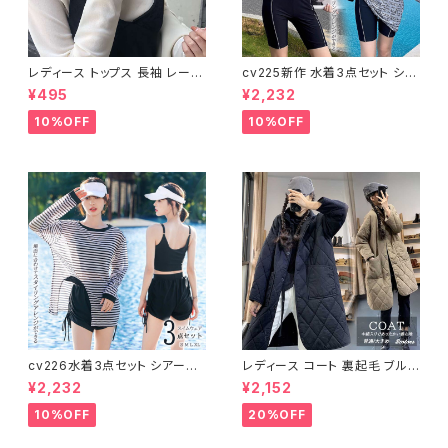
レディース トップス 長袖 レース
cv225新作 水着3点セット シア
タートルネック ファッション 4色
ートップス ラッシュガード 長袖
¥495
¥2,232
美ライン
日焼け防止 体型カバー
10%OFF
10%OFF
cv226水着3点セット シアート
レディース コート 裏起毛 ブルゾ
ップス ラッシュガード 長袖 日焼
ン ジャンパー ジャケット キルテ
¥2,232
¥2,152
け防止 体型カバー
ィング 中綿
10%OFF
20%OFF