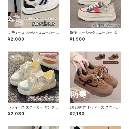
レディース メッシュスニーカー
新作 ベーシックスニーカー ボリ
紐靴 シューズ ボリュームソール
ューム 厚底 通気性 ユニセック
¥2,080
¥1,980
厚底 美脚
ス 美脚スニーカー 約5CM
レディース スニーカー サンダル
2026新作 レディース スニーカ
紐靴 シューズ メッシュ 軽い 通
ー 紐靴 裏起毛 シューズ スタイ
¥2,080
¥2,180
気性 韓国風
ルアップ 可愛い 美脚 歩きやす
い 軽量