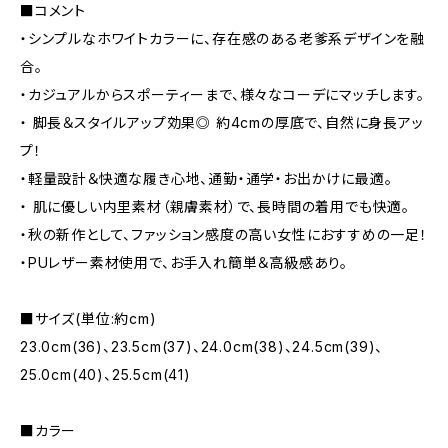
■コメント
・シンプルなホワイトカラーに、存在感のある老爹系デザインを融
合。
・カジュアルからスポーティーまで、様々なコーデにマッチします。
・ 脚長＆スタイルアップ効果◎ 約4cmの厚底で、自然に身長アッ
プ！
・軽量設計＆快適な履き心地、通勤・通学・お出かけに最適。
・ 肌に優しい内里素材（親膚素材）で、長時間の着用でも快適。
・秋の新作として、ファッション感度の高い女性におすすめの一足！
・PUレザー素材使用で、お手入れ簡単＆高級感あり。
■サイズ(単位:約cm)
23.0cm(36)、23.5cm(37)、24.0cm(38)、24.5cm(39)、
25.0cm(40)、25.5cm(41)
■カラー