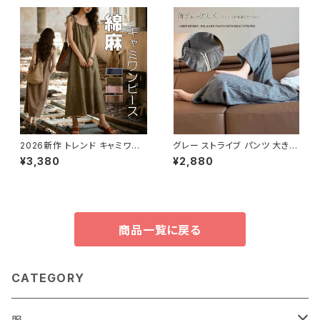
2026新作 トレンド キャミワン
グレー ストライブ パンツ 大きい
ピ 綿麻 シンプル ナチュラ
サイズ ゆったり 綿麻 パンツ 春
¥3,380
¥2,880
ル 体系カバー レディース
夏 秋 リラックス 快適
商品一覧に戻る
CATEGORY
服