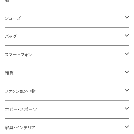
レディース
シューズ
トップス
メンズ
レディース
バッグ
コート・ジャケット
バッグ
サンダル
キッズ＆ベビー
メンズ
レディース
スマートフォン
スカート
帽子
スニーカー
浴衣
サンダル
キッズ＆ベビー
メンズ
アクセサリ
雑貨
ワンピース・ドレス
パンプス
ケース・カバー
キッズ＆ベビー
ケース
ガラス
ファッション小物
パンツ
ブーツ
ケーブル・アダプター
スタント
タオル
サングラス・眼鏡
ホビー・スポーツ
インナーウェア・ルームウェア
スタンド
フィルム
キーホルダー
手芸・ハンドメイド用品
アウトドア・キャンプ・登山
家具・インテリア