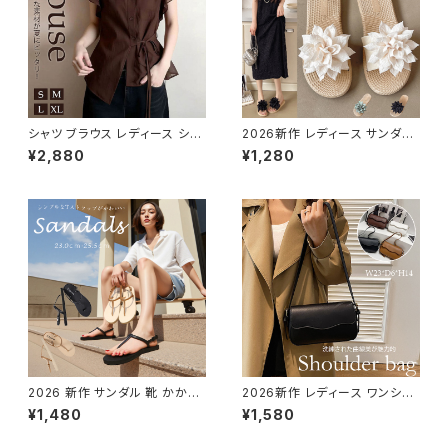
シャツ ブラウス レディース シア
2026新作 レディース サンダル
ー 透け感 襟付き 前開きシャツ
花モチーフ ぺたんこ スリッパ リ
¥2,880
¥1,280
大人 きれいめ 上品 エレガント
ゾートトロピカル 涼しい
2026 新作 サンダル 靴 かかと
2026新作 レディース ワンショ
なし フラット ストラップ サンダル
ルダーバッグ 肩掛け きれいめ
¥1,480
¥1,580
軽い 軽量 シンプル 春夏 ミュー
スクエア レザー調
ル