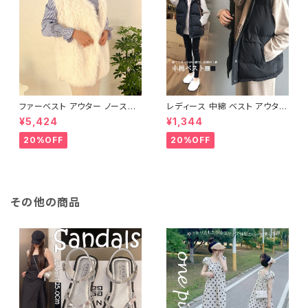
ファーベスト アウター ノースリ
レディース 中綿 ベスト アウター
ーブ ショート ベスト 防寒 厚手
ノースリーブ ショートベスト 防
¥5,424
¥1,344
ふわふわ ジレ 重ね着
寒 軽量 キルティング
20%OFF
20%OFF
その他の商品