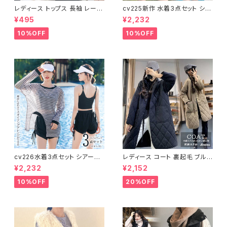
レディース トップス 長袖 レース
cv225新作 水着3点セット シア
タートルネック ファッション 4色
ートップス ラッシュガード 長袖
¥495
¥2,232
美ライン
日焼け防止 体型カバー
10%OFF
10%OFF
cv226水着3点セット シアート
レディース コート 裏起毛 ブルゾ
ップス ラッシュガード 長袖 日焼
ン ジャンパー ジャケット キルテ
¥2,232
¥2,152
け防止 体型カバー
ィング 中綿
10%OFF
20%OFF