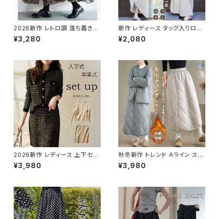
2026新作 レトロ調 落ち着き感
新作 レディース タッグ入りロン
ダブルレイヤー 大きめフレア プ
グスカート 着痩せ カジュアル
¥3,280
¥2,080
リントスカート 春夏 レディース
春夏 秋 カジュアル
2026新作 レディース 上下セッ
秋冬新作 トレンド Ａライン スカ
ト セットアップ ジャケット おしゃ
ート キルティング 保温 防寒 蓄
¥3,980
¥3,980
れ スカート ツイード ニット
熱 ひざ掛け ウエストゴム ロン
グ