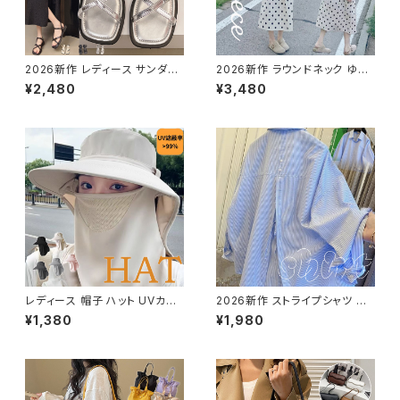
2026新作 レディース サンダル
2026新作 ラウンドネック ゆっ
カジュアル 軽量 おしゃれ 美脚
たりドット柄 ロングワンピース
¥2,480
¥3,480
歩きやすい 快適 滑り止め リラッ
綿麻 水玉 パフスリーブ 体系カ
クス
バー
レディース 帽子 ハット UVカット
2026新作 ストライプシャツ ブ
紫外線対策 折りたたみ つば広
ラウス トップス 可愛い ギャザー
¥1,380
¥1,980
遮熱 通気 鼻部通気ネット 首カ
長袖 きれいめ ゆったり
バー