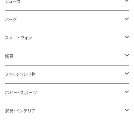
レディース
シューズ
トップス
メンズ
レディース
バッグ
コート・ジャケット
バッグ
サンダル
キッズ＆ベビー
メンズ
レディース
スマートフォン
スカート
帽子
スニーカー
浴衣
サンダル
キッズ＆ベビー
メンズ
アクセサリ
雑貨
ワンピース・ドレス
パンプス
ケース・カバー
キッズ＆ベビー
ケース
ガラス
ファッション小物
パンツ
ブーツ
ケーブル・アダプター
スタント
タオル
サングラス・眼鏡
ホビー・スポーツ
インナーウェア・ルームウェア
スタンド
フィルム
キーホルダー
手芸・ハンドメイド用品
アウトドア・キャンプ・登山
家具・インテリア
水着・オーバーウェア
スマートウォッチアクセサリ
ヘアアクセサリーパーツ
掃除用品
レディース帽子
テーブル・机