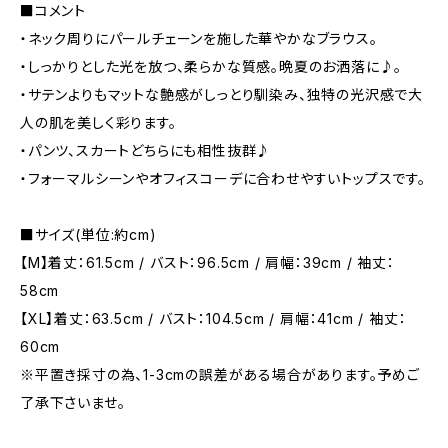
■コメント
・ネック周りにパールチェーンを施した華やかなブラウス。
・しっかりとした光を放つ、柔らかな質感。晩夏のお洒落に♪。
・サテンよりもマットな艶感がしっとり馴染み、独特の光沢感で大
人の肌を美しく彩ります。
・パンツ、スカートどちらにも相性抜群♪
・フォーマルシーンやオフィスコーデに合わせやすいトップスです。
■サイズ(単位:約cm)
【M】着丈：61.5cm / バスト：96.5cm / 肩幅：39cm / 袖丈：
58cm
【XL】着丈：63.5cm / バスト：104.5cm / 肩幅：41cm / 袖丈：
60cm
※平置き採寸の為、1-3cmの誤差がある場合があります。予めご
了承下さいませ。