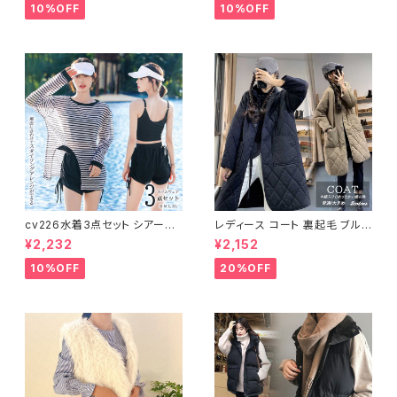
10%OFF
10%OFF
cv226水着3点セット シアート
レディース コート 裏起毛 ブルゾ
ップス ラッシュガード 長袖 日焼
ン ジャンパー ジャケット キルテ
¥2,232
¥2,152
け防止 体型カバー
ィング 中綿
10%OFF
20%OFF