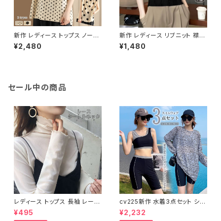
新作 レディース トップス ノース
新作 レディース リブニット 襟付
リーブ ブラウス トップスドット柄
きニット 半袖 トップス ポロシャ
¥2,480
¥1,480
可愛い 春シャツ 春夏 着映え
ツ 半袖ニット
セール中の商品
レディース トップス 長袖 レース
cv225新作 水着3点セット シア
タートルネック ファッション 4色
ートップス ラッシュガード 長袖
¥495
¥2,232
美ライン
日焼け防止 体型カバー