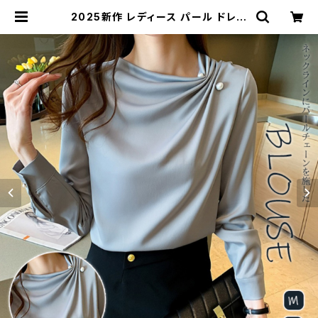
2025新作 レディース パール ドレー
プ ブラウス エレガント フォーマル 卒
園 卒業 入学式 | Kinshuu