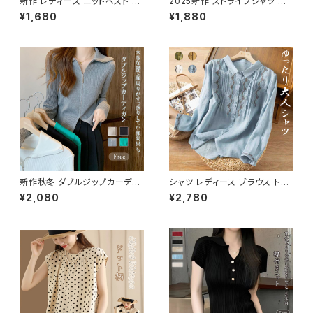
新作 レディース ニットベスト シ
2025新作 ストライプシャツ ブ
ャツ レイヤード 重ね着 ツーピ
ラウス トップス カジュアル 襟付
¥1,680
¥1,880
ーストップス Ｖネック トレンド
き 長袖 きれいめ
新作秋冬 ダブルジップカーディ
シャツ レディース ブラウス トッ
ガン ジップアップセーター レイ
プス ボタン 長袖 綿麻風 長袖ト
¥2,080
¥2,780
ヤード 重ね着 トップス
ップス 刺繍 羽織り 前開き 薄手