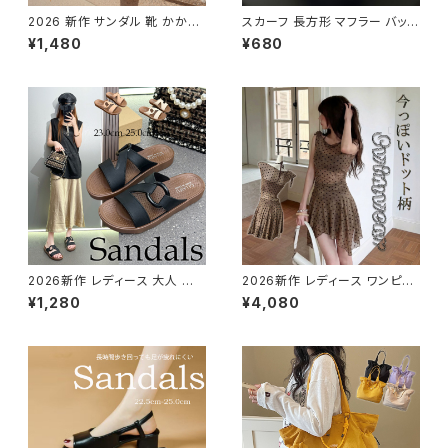
2026 新作 サンダル 靴 かかと
スカーフ 長方形 マフラー バッグ
なし フラット ストラップ サンダル
に巻いえり巻き アクセサリー雑
¥1,480
¥680
軽い 軽量 シンプル 春夏 ミュー
貨 高級感がアップ バッグ パター
ル
ン C314
2026新作 レディース 大人 軽
2026新作 レディース ワンピー
量 フラットサンダル 歩きやすい
ス水着 透け感 水玉 ツーピース
¥1,280
¥4,080
疲れない おしゃれ アウトドア 通
フェイクビキニ 体系カバー
勤 美脚