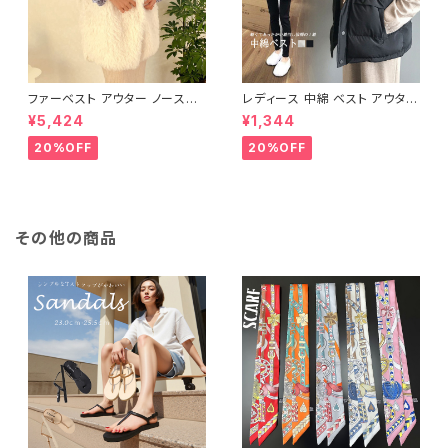
ファーベスト アウター ノースリ
レディース 中綿 ベスト アウター
ーブ ショート ベスト 防寒 厚手
ノースリーブ ショートベスト 防
¥5,424
¥1,344
ふわふわ ジレ 重ね着
寒 軽量 キルティング
20%OFF
20%OFF
その他の商品