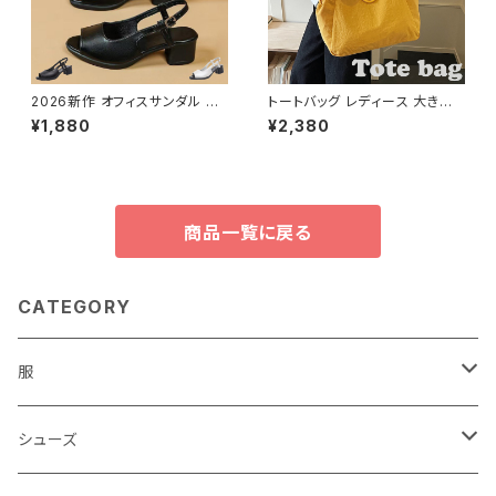
2026新作 オフィスサンダル パ
トートバッグ レディース 大きめ
ンプス 靴 チャンキーヒール バッ
キャンバス デザイン トートバッ
¥1,880
¥2,380
クストラップ レザー調 太ヒール
グ 大容量 通勤通学 バッグ 軽い
肩掛け
商品一覧に戻る
CATEGORY
服
レディース
シューズ