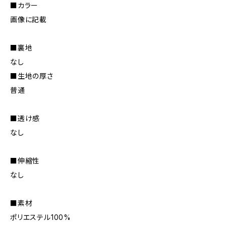
■カラー
画像に記載
■裏地
なし
■生地の厚さ
普通
■透け感
なし
■伸縮性
なし
■素材
ポリエステル100%