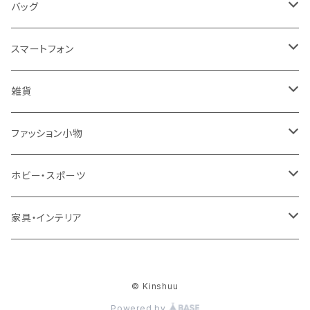
トップス
メンズ
レディース
バッグ
コート・ジャケット
バッグ
サンダル
キッズ＆ベビー
メンズ
レディース
スマートフォン
スカート
帽子
スニーカー
浴衣
サンダル
キッズ＆ベビー
メンズ
アクセサリ
雑貨
ワンピース・ドレス
パンプス
ケース・カバー
キッズ＆ベビー
ケース
ガラス
ファッション小物
パンツ
ブーツ
ケーブル・アダプター
スタント
タオル
サングラス・眼鏡
ホビー・スポーツ
インナーウェア・ルームウェア
スタンド
フィルム
キーホルダー
手芸・ハンドメイド用品
アウトドア・キャンプ・登山
家具・インテリア
水着・オーバーウェア
スマートウォッチアクセサリ
ヘアアクセサリーパーツ
掃除用品
レディース帽子
テーブル・机
ファッション小物
© Kinshuu
メンテナンス・修理
ハット・つば広帽子
リビングテーブル・センターテーブル
梱包資材
レディース財布
Powered by