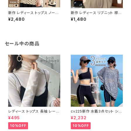
新作 レディース トップス ノース
新作 レディース リブニット 襟付
リーブ ブラウス トップスドット柄
きニット 半袖 トップス ポロシャ
¥2,480
¥1,480
可愛い 春シャツ 春夏 着映え
ツ 半袖ニット
セール中の商品
レディース トップス 長袖 レース
cv225新作 水着3点セット シア
タートルネック ファッション 4色
ートップス ラッシュガード 長袖
¥495
¥2,232
美ライン
日焼け防止 体型カバー
10%OFF
10%OFF