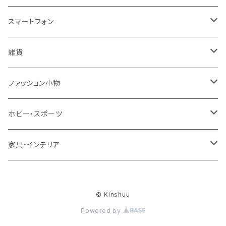
コート・ジャケット
バッグ
サンダル
キッズ＆ベビー
メンズ
レディース
スマートフォン
スカート
帽子
スニーカー
浴衣
サンダル
キッズ＆ベビー
メンズ
アクセサリ
雑貨
ワンピース・ドレス
パンプス
ケース・カバー
キッズ＆ベビー
ケース
ガラス
ファッション小物
パンツ
ブーツ
ケーブル・アダプター
スタント
タオル
サングラス・眼鏡
ホビー・スポーツ
インナーウェア・ルームウェア
スタンド
フィルム
キーホルダー
手芸・ハンドメイド用品
アウトドア・キャンプ・登山
家具・インテリア
水着・オーバーウェア
スマートウォッチアクセサリ
ヘアアクセサリーパーツ
掃除用品
レディース帽子
テーブル・机
ファッション小物
© Kinshuu
メンテナンス・修理
ハット・つば広帽子
リビングテーブル・センターテーブル
梱包資材
レディース財布
Powered by
下着・ランジェリー