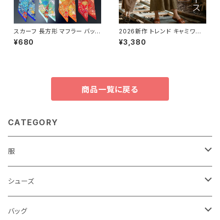
スカーフ 長方形 マフラー バッグ
2026新作 トレンド キャミワン
に巻いえり巻き アクセサリー雑
ピ 綿麻 シンプル ナチュラ
¥680
¥3,380
貨 高級感がアップ バッグ パター
ル 体系カバー レディース
ン C253
商品一覧に戻る
CATEGORY
服
レディース
シューズ
トップス
メンズ
レディース
バッグ