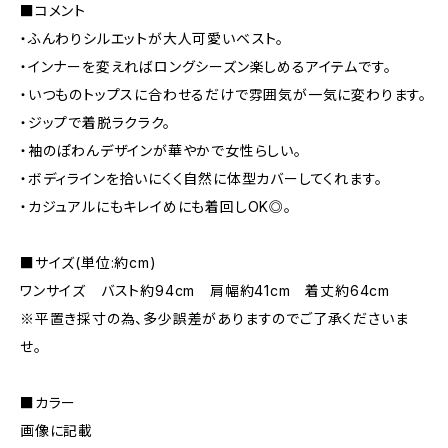
■コメント
・ふんわりシルエットが大人可愛いベスト。
・インナーを変えればロングシーズン楽しめるアイテムです。
・いつものトップスに合わせるだけで雰囲気が一気に変わります。
・ジップで着脱ラクラク。
・袖のぽわんデザインが華やかで女性らしい。
・ボディラインを拾いにくく自然に体型カバーしてくれます。
・カジュアルにもキレイめにも着回しOK◎。
■サイズ(単位:約cm)
ワンサイズ バスト約94cm 肩幅約41cm 着丈約64cm
※平置き採寸の為、多少誤差がありますのでご了承くださいま
せ。
■カラー
画像に記載