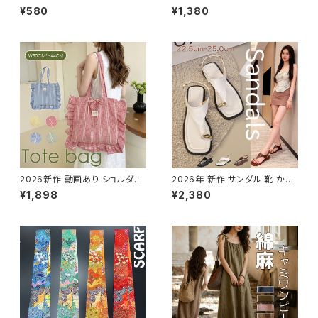
子供部屋 掛け時計 ウォールク
紫外線対策 折りたたみ つば広
¥580
¥1,380
ロック 丸い ラウンド 円形 見や
遮熱 通気 鼻部通気ネット 首カ
すい文字盤
バー
2026新作 動画あり ショルダー
2026年 新作 サンダル 靴 かか
バッグ トートバッグ チェック 帆
となし フラット ストラップ トング
¥1,898
¥2,380
布 キャンバス リボン フリル
軽い 軽量 シンプル 春夏 ミュー
ル