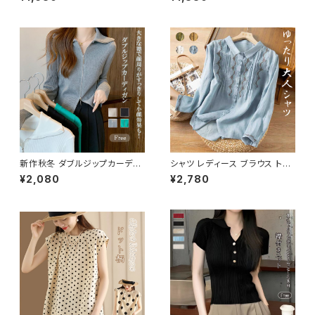
ーストップス Ｖネック トレンド
き 長袖 きれいめ
新作秋冬 ダブルジップカーディ
シャツ レディース ブラウス トッ
ガン ジップアップセーター レイ
プス ボタン 長袖 綿麻風 長袖ト
¥2,080
¥2,780
ヤード 重ね着 トップス
ップス 刺繍 羽織り 前開き 薄手