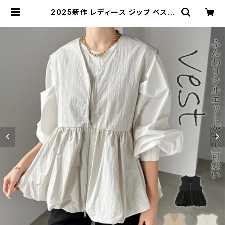
2025新作 レディース ジップ ベスト
レイヤード アウター 羽織り 体型カバ
ー ジレ おしゃれ | Kinshuu