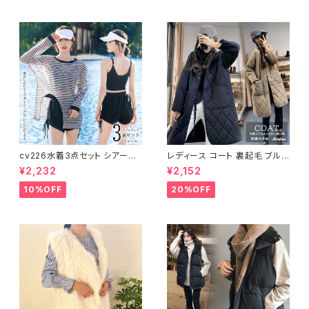
cv226水着3点セット シアート
レディース コート 裏起毛 ブルゾ
ップス ラッシュガード 長袖 日焼
ン ジャンパー ジャケット キルテ
¥2,232
¥2,152
け防止 体型カバー
ィング 中綿
10%OFF
20%OFF