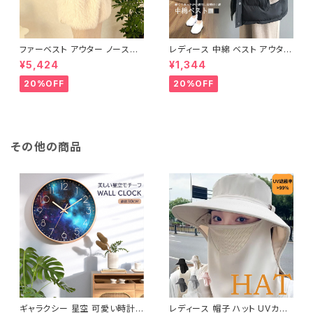
ファーベスト アウター ノースリ
レディース 中綿 ベスト アウター
ーブ ショート ベスト 防寒 厚手
ノースリーブ ショートベスト 防
¥5,424
¥1,344
ふわふわ ジレ 重ね着
寒 軽量 キルティング
20%OFF
20%OFF
その他の商品
ギャラクシー 星空 可愛い時計
レディース 帽子 ハット UVカット