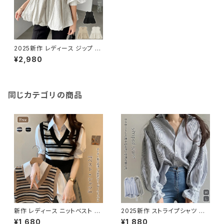
2025新作 レディース ジップ ベ
スト レイヤード アウター 羽織り
¥2,980
体型カバー ジレ おしゃれ
同じカテゴリの商品
新作 レディース ニットベスト シ
2025新作 ストライプシャツ ブ
ャツ レイヤード 重ね着 ツーピ
ラウス トップス カジュアル 襟付
¥1,680
¥1,880