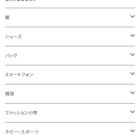
服
レディース
シューズ
トップス
メンズ
レディース
バッグ
コート・ジャケット
バッグ
サンダル
キッズ＆ベビー
メンズ
レディース
スマートフォン
スカート
帽子
スニーカー
浴衣
サンダル
キッズ＆ベビー
メンズ
アクセサリ
雑貨
ワンピース・ドレス
パンプス
ケース・カバー
キッズ＆ベビー
ケース
ガラス
ファッション小物
パンツ
ブーツ
ケーブル・アダプター
スタント
タオル
サングラス・眼鏡
ホビー・スポーツ