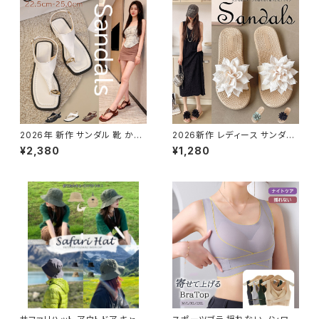
2026年 新作 サンダル 靴 かか
2026新作 レディース サンダル
となし フラット ストラップ トング
花モチーフ ぺたんこ スリッパ リ
¥2,380
¥1,280
軽い 軽量 シンプル 春夏 ミュー
ゾートトロピカル 涼しい
ル