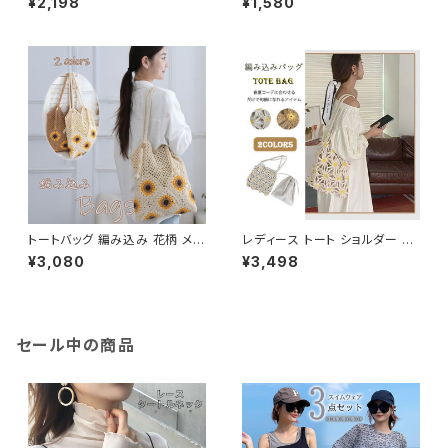
¥2,198
¥1,580
風 軽い ペーパー 麦わら風 花柄
スクエア レザー調
トートバッグ 編み込み 花柄 メッ
レディース トート ショルダー 編
シュ ざっくり編み お洒落 大容
み込み風 クロシェ編み かわい
¥3,080
¥3,498
量 ネットバッグ 夏バッグ 軽量
い 軽い お洒落 大容量
セール中の商品