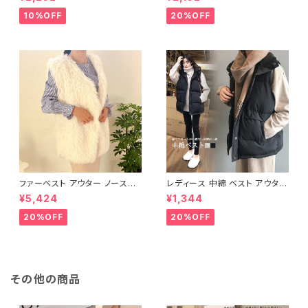
け防止 体型カバー
ィング 中綿
10%OFF
20%OFF
ファーベスト アウター ノースリ
レディース 中綿 ベスト アウター
ーブ ショート ベスト 防寒 厚手
ノースリーブ ショートベスト 防
¥5,424
¥1,344
ふわふわ ジレ 重ね着
寒 軽量 キルティング
20%OFF
20%OFF
その他の商品