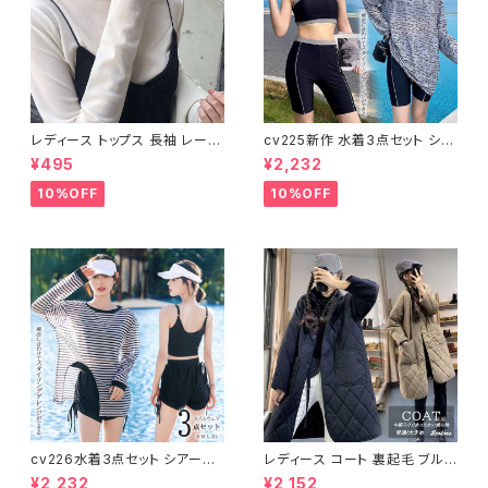
レディース トップス 長袖 レース
cv225新作 水着3点セット シア
タートルネック ファッション 4色
ートップス ラッシュガード 長袖
¥495
¥2,232
美ライン
日焼け防止 体型カバー
10%OFF
10%OFF
cv226水着3点セット シアート
レディース コート 裏起毛 ブルゾ
ップス ラッシュガード 長袖 日焼
ン ジャンパー ジャケット キルテ
¥2,232
¥2,152