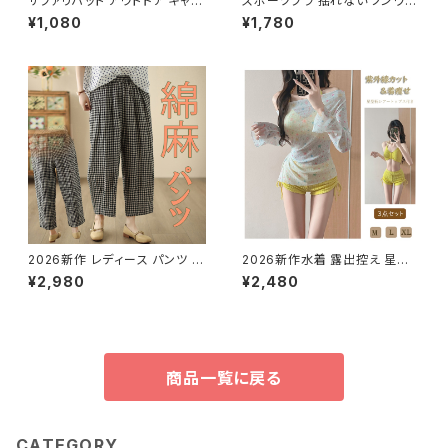
サファリハット アウトドア キャン
スポーツブラ 揺れない ノンワイ
プ 山登り 帽子 紫外線対策 あご
ヤー バストケア ナイトブラ バス
¥1,080
¥1,780
ヒモ つば 旅行 カジュアル
トアップ
2026新作 レディース パンツ ズ
2026新作水着 露出控え 星柄
ボン リネン ワイドパンツ ウエス
中学生 高校生 レディース タン
¥2,980
¥2,480
トゴム ストライプ 楽ちん 綿麻
キニ 3点セット 体型カバー
ゆったり
商品一覧に戻る
CATEGORY