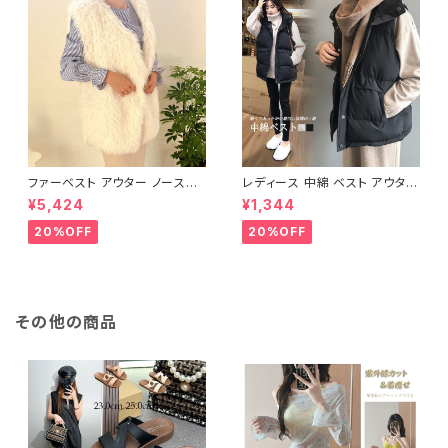
ファーベスト アウター ノースリ
レディース 中綿 ベスト アウター
ーブ ショート ベスト 防寒 厚手
ノースリーブ ショートベスト 防
¥5,424
¥1,344
ふわふわ ジレ 重ね着
寒 軽量 キルティング
20%OFF
20%OFF
その他の商品