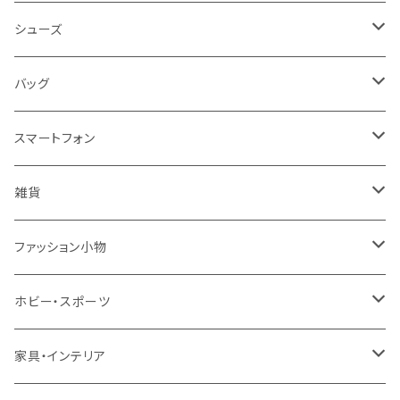
レディース
シューズ
トップス
メンズ
レディース
バッグ
コート・ジャケット
バッグ
サンダル
キッズ＆ベビー
メンズ
レディース
スマートフォン
スカート
帽子
スニーカー
浴衣
サンダル
キッズ＆ベビー
メンズ
アクセサリ
雑貨
ワンピース・ドレス
パンプス
ケース・カバー
キッズ＆ベビー
ケース
ガラス
ファッション小物
パンツ
ブーツ
ケーブル・アダプター
スタント
タオル
サングラス・眼鏡
ホビー・スポーツ
インナーウェア・ルームウェア
スタンド
フィルム
キーホルダー
手芸・ハンドメイド用品
アウトドア・キャンプ・登山
家具・インテリア
水着・オーバーウェア
スマートウォッチアクセサリ