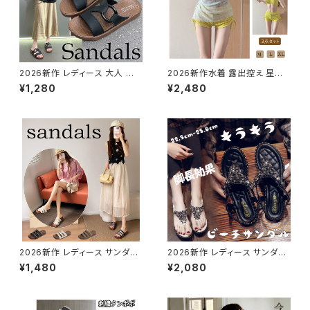
2026新作 レディース 大人 軽
2026新作水着 露出控え 星柄
量 フラットサンダル 歩きやすい
中学生 高校生 レディース タン
¥1,280
¥2,480
疲れない おしゃれ アウトドア 通
キニ 3点セット 体型カバー
勤 美脚
2026新作 レディース サンダル
2026新作 レディース サンダル
ストライプ パール かわいい フラ
スタイルアップ 華奢 キラキラ 美
¥1,480
¥2,080
ット 歩きやすい フェミニン 黒
脚 脚長 グラディエーター トング