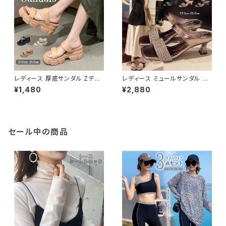
レディース 厚底サンダル Zデザ
レディース ミュールサンダル キ
イン ス トラップ きれいめ 厚底
ラキラ 美脚 履きやすい 約6cm
¥1,480
¥2,880
約6ｃｍ 歩きやすい
ヒール 脚長 幅広 オープン
セール中の商品