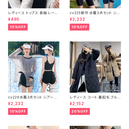
レディース トップス 長袖 レース
cv225新作 水着3点セット シア
タートルネック ファッション 4色
ートップス ラッシュガード 長袖
¥495
¥2,232
美ライン
日焼け防止 体型カバー
10%OFF
10%OFF
cv226水着3点セット シアート
レディース コート 裏起毛 ブルゾ
ップス ラッシュガード 長袖 日焼
ン ジャンパー ジャケット キルテ
¥2,232
¥2,152
け防止 体型カバー
ィング 中綿
10%OFF
20%OFF