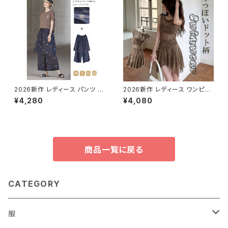
2026新作 レディース パンツ 刺
2026新作 レディース ワンピー
繍タンポポワイドパンツ ウエス
ス水着 透け感 水玉 ツーピース
¥4,280
¥4,080
トゴム ストライプ 楽ちん 綿麻
フェイクビキニ 体系カバー
ゆったり
商品一覧に戻る
CATEGORY
服