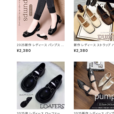
2025新作 レディース パンプス 靴
新作 レディース ストラップ 
スクエア ソフト フィット ビジュー
ス スクエアトゥお嬢様風 履
¥2,380
¥2,380
柔らかい きれいめ フラット
い
2025年 レディース ローファー パ
2025新作 レディース パンプ