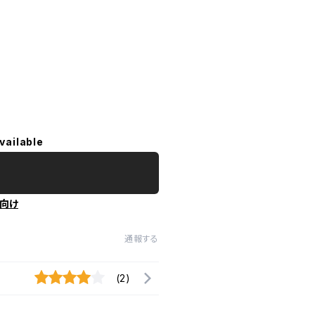
vailable
向け
通報する
(2)