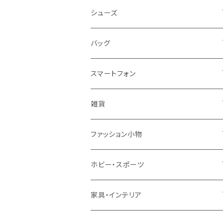
レディース
シューズ
トップス
メンズ
レディース
バッグ
コート・ジャケット
バッグ
サンダル
キッズ＆ベビー
メンズ
レディース
スマートフォン
スカート
帽子
スニーカー
浴衣
サンダル
キッズ＆ベビー
メンズ
アクセサリ
雑貨
ワンピース・ドレス
パンプス
ケース・カバー
キッズ＆ベビー
ケース
ガラス
ファッション小物
パンツ
ブーツ
ケーブル・アダプター
スタント
タオル
サングラス・眼鏡
ホビー・スポーツ
インナーウェア・ルームウェア
スタンド
フィルム
キーホルダー
手芸・ハンドメイド用品
アウトドア・キャンプ・登山
家具・インテリア
水着・オーバーウェア
スマートウォッチアクセサリ