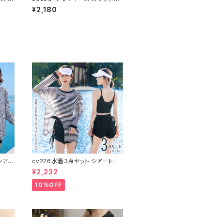
タイル
チャンキーヒール パンプス ポイン
¥2,180
テッドトゥ ギャザー
シアー
cv226水着3点セット シアートッ
 日焼
プス ラッシュガード 長袖 日焼け
¥2,232
防止 体型カバー
10%OFF