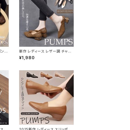
パンプ
新作 レディース レザー調 チャン
きやす
キーヒール パンプス ポインテッド
¥1,980
トゥ 柔らかい
ス レ
2025新作 レディース スリッポン