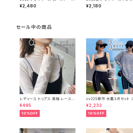
ンプス 光沢 艶感 金具 厚底 黒 グ
ース ストラップ パンプス ス
¥2,480
¥2,180
リーン 美脚 脚長
アップ 美脚 脚長
セール中の商品
レディース トップス 長袖 レース
cv225新作 水着3点セット 
タートルネック ファッション 4色
トップス ラッシュガード 長袖
¥495
¥2,232
美ライン
け防止 体型カバー
10%OFF
10%OFF