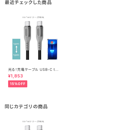
最近チェックした商品
光る！充電ケーブル USB-C to
USB-C充電ケーブル Type-C
¥1,853
データ転送 充電 【15/16シリー
ズ対応】
15%OFF
同じカテゴリの商品