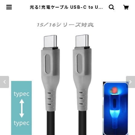
光る！充電ケーブル USB-C to USB
-C充電ケーブル Type-C データ転
送 充電 【15/16シリーズ対応】 | Kin
shuu