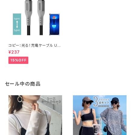
コピー：光る！充電ケーブル US
B-C to USB-C充電ケーブル T
¥237
ype-C データ転送 充電 【15/1
6シリーズ対応】
15%OFF
セール中の商品