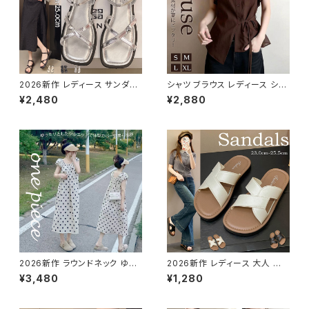
2026新作 レディース サンダル
シャツ ブラウス レディース シア
カジュアル 軽量 おしゃれ 美脚
ー 透け感 襟付き 前開きシャツ
¥2,480
¥2,880
歩きやすい 快適 滑り止め リラッ
大人 きれいめ 上品 エレガント
クス
2026新作 ラウンドネック ゆっ
2026新作 レディース 大人 軽
たりドット柄 ロングワンピース
量 ぺたんこ 歩きやすい 疲れな
¥3,480
¥1,280
綿麻 水玉 パフスリーブ 体系カ
い おしゃれ アウトドア 通勤 美
バー
脚