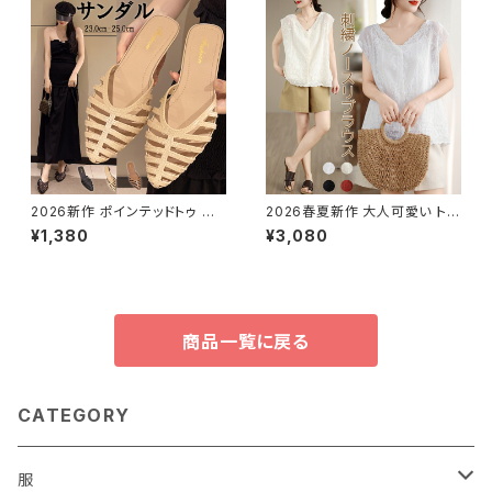
2026新作 ポインテッドトゥ フラ
2026春夏新作 大人可愛い トレ
ット 夏サンダル 通気性 ミュール
ンド ブラウス ノースリーブ シャ
¥1,380
¥3,080
抜け感 軽い
ツ ブラウス トップス ゆったり 体
型カバー
商品一覧に戻る
CATEGORY
服