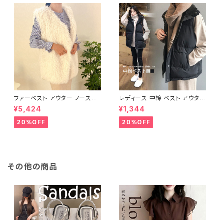
ファーベスト アウター ノースリ
レディース 中綿 ベスト アウター
ーブ ショート ベスト 防寒 厚手
ノースリーブ ショートベスト 防
¥5,424
¥1,344
ふわふわ ジレ 重ね着
寒 軽量 キルティング
20%OFF
20%OFF
その他の商品