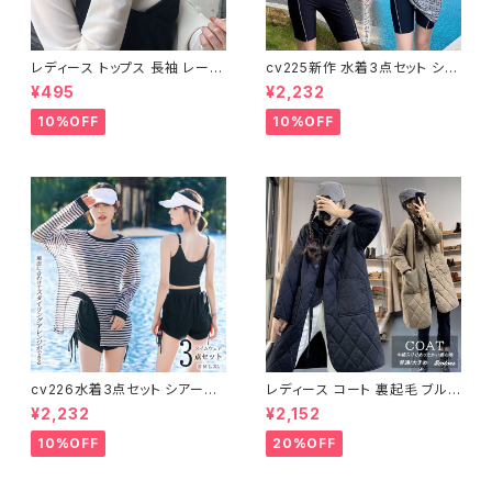
レディース トップス 長袖 レース
cv225新作 水着3点セット シア
タートルネック ファッション 4色
ートップス ラッシュガード 長袖
¥495
¥2,232
美ライン
日焼け防止 体型カバー
10%OFF
10%OFF
cv226水着3点セット シアート
レディース コート 裏起毛 ブルゾ
ップス ラッシュガード 長袖 日焼
ン ジャンパー ジャケット キルテ
¥2,232
¥2,152
け防止 体型カバー
ィング 中綿
10%OFF
20%OFF