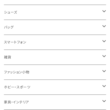
レディース
シューズ
トップス
メンズ
レディース
バッグ
コート・ジャケット
バッグ
サンダル
キッズ＆ベビー
メンズ
レディース
スマートフォン
スカート
帽子
スニーカー
浴衣
サンダル
キッズ＆ベビー
メンズ
アクセサリ
雑貨
ワンピース・ドレス
パンプス
ケース・カバー
キッズ＆ベビー
ケース
ガラス
ファッション小物
パンツ
ブーツ
ケーブル・アダプター
スタント
タオル
サングラス・眼鏡
ホビー・スポーツ
インナーウェア・ルームウェア
スタンド
フィルム
キーホルダー
手芸・ハンドメイド用品
アウトドア・キャンプ・登山
家具・インテリア