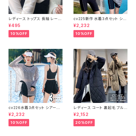
レディース トップス 長袖 レース
cv225新作 水着3点セット シア
タートルネック ファッション 4色
ートップス ラッシュガード 長袖
¥495
¥2,232
美ライン
日焼け防止 体型カバー
10%OFF
10%OFF
cv226水着3点セット シアート
レディース コート 裏起毛 ブルゾ
ップス ラッシュガード 長袖 日焼
ン ジャンパー ジャケット キルテ
¥2,232
¥2,152
け防止 体型カバー
ィング 中綿
10%OFF
20%OFF