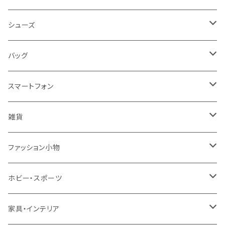
レディース
シューズ
トップス
メンズ
レディース
バッグ
コート・ジャケット
バッグ
サンダル
キッズ＆ベビー
メンズ
レディース
スマートフォン
スカート
帽子
スニーカー
浴衣
サンダル
キッズ＆ベビー
メンズ
アクセサリ
雑貨
ワンピース・ドレス
パンプス
ケース・カバー
キッズ＆ベビー
ケース
ガラス
ファッション小物
パンツ
ブーツ
ケーブル・アダプター
スタント
タオル
サングラス・眼鏡
ホビー・スポーツ
インナーウェア・ルームウェア
スタンド
フィルム
キーホルダー
手芸・ハンドメイド用品
アウトドア・キャンプ・登山
家具・インテリア