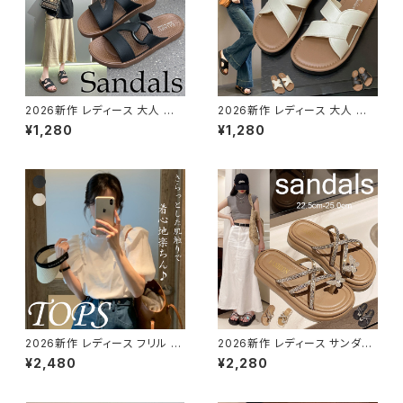
2026新作 レディース 大人 軽
2026新作 レディース 大人 軽
量 フラットサンダル 歩きやすい
量 ぺたんこ 歩きやすい 疲れな
¥1,280
¥1,280
疲れない おしゃれ アウトドア 通
い おしゃれ アウトドア 通勤 美
勤 美脚
脚
2026新作 レディース フリル 異
2026新作 レディース サンダル
素材 半袖 カットソー カジュアル
厚底 トング ローヒール 蝶 スパ
¥2,480
¥2,280
コーデ デイリーウェア
ンコール 美脚 脚長キラキラ