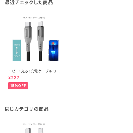
最近チェックした商品
コピー：光る！充電ケーブル US
B-C to USB-C充電ケーブル T
¥237
ype-C データ転送 充電 【15/1
6シリーズ対応】
15%OFF
同じカテゴリの商品