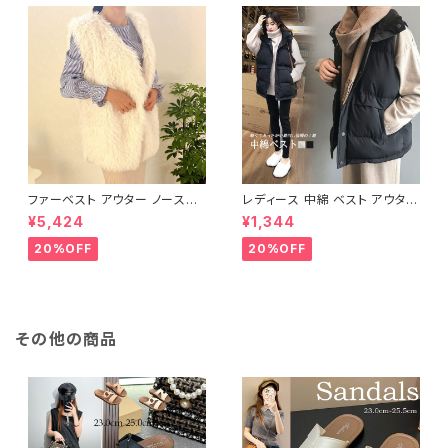
ファーベスト アウター ノースリ
レディース 中綿 ベスト アウター
ーブ ショート ベスト 防寒 厚手
ノースリーブ ショートベスト 防
¥5,424
¥1,344
ふわふわ ジレ 重ね着
寒 軽量 キルティング
20%OFF
20%OFF
その他の商品