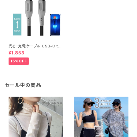
光る！充電ケーブル USB-C to
USB-C充電ケーブル Type-C
¥1,853
データ転送 充電 【15/16シリー
ズ対応】
15%OFF
セール中の商品