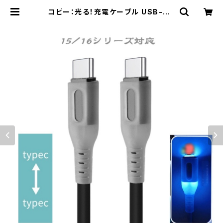
コピー：光る！充電ケーブル USB-C t
o USB-C充電ケーブル Type-C デ
ータ転送 充電 【15/16シリーズ対応】
| Kinshuu