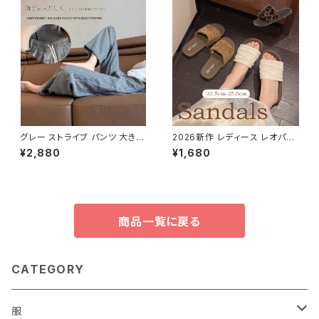
グレー ストライブ パンツ 大きい
2026新作 レディース レオパー
サイズ ゆったり 綿麻 パンツ 春
ドサンダル 歩きやすい 幅広 フラ
¥2,880
¥1,680
夏 秋 リラックス 快適
ット 夏サンダル ぺたんこ 楽ちん
商品一覧に戻る
CATEGORY
服