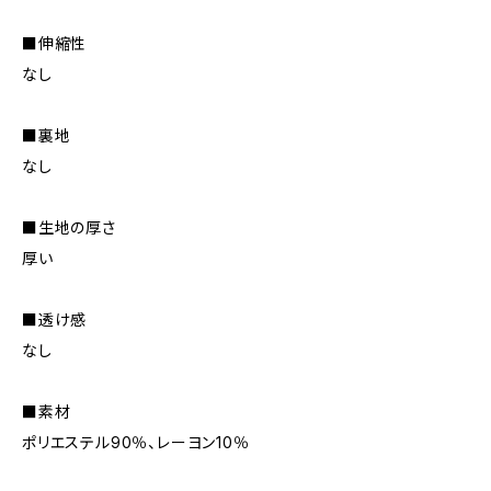
■伸縮性
なし
■裏地
なし
■生地の厚さ
厚い
■透け感
なし
■素材
ポリエステル90％、レーヨン10％