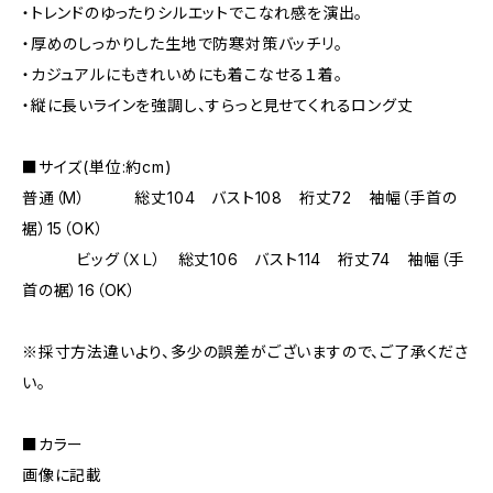
・トレンドのゆったりシルエットでこなれ感を演出。
・厚めのしっかりした生地で防寒対策バッチリ。
・カジュアルにもきれいめにも着こなせる１着。
・縦に長いラインを強調し、すらっと見せてくれるロング丈
■サイズ(単位:約cm)
普通（M） 総丈104 バスト108 裄丈72 袖幅（手首の
裾）15（OK）
ビッグ（ＸＬ） 総丈106 バスト114 裄丈74 袖幅（手
首の裾）16（OK）
※採寸方法違いより、多少の誤差がございますので、ご了承くださ
い。
■カラー
画像に記載