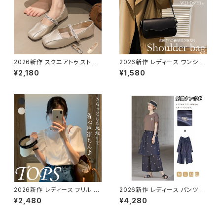
2026新作 スクエアトゥ ストラッ
2026新作 レディース ワンショ
プ パンプス 靴 歩きやすい オー
ルダーバッグ 肩掛け きれいめ
¥2,180
¥1,580
ルマイティ 二次会
スクエア レザー調
2026新作 レディース フリル 異
2026新作 レディース パンツ 刺
素材 半袖 カットソー カジュアル
繍タンポポワイドパンツ ウエス
¥2,480
¥4,280
コーデ デイリーウェア
トゴム ストライプ 楽ちん 綿麻
ゆったり