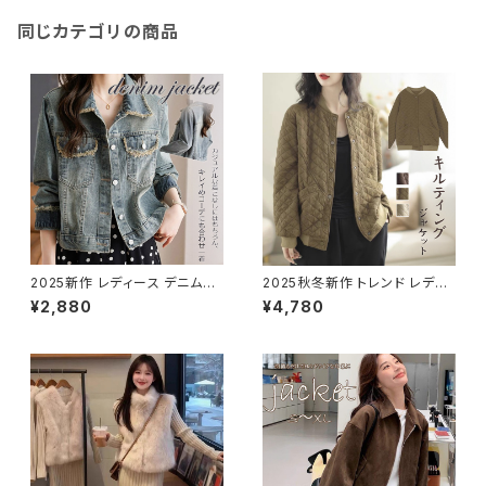
同じカテゴリの商品
2025新作 レディース デニムジ
2025秋冬新作 トレンド レディ
ャケット ブルゾン アウターデニ
ース ジャケット ノーカラー キル
¥2,880
¥4,780
ム ジージャン カジュアル ポケッ
ティング 中綿保温 アウター 軽
ト ショート
量