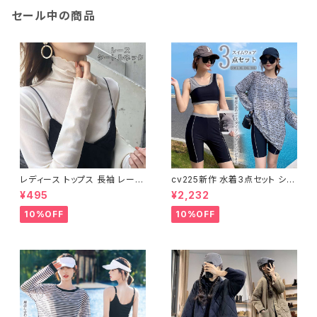
セール中の商品
レディース トップス 長袖 レース
cv225新作 水着3点セット シア
タートルネック ファッション 4色
ートップス ラッシュガード 長袖
¥495
¥2,232
美ライン
日焼け防止 体型カバー
10%OFF
10%OFF