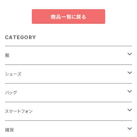
商品一覧に戻る
CATEGORY
服
レディース
シューズ
トップス
メンズ
レディース
バッグ
コート・ジャケット
バッグ
サンダル
キッズ＆ベビー
メンズ
レディース
スマートフォン
スカート
帽子
スニーカー
浴衣
サンダル
キッズ＆ベビー
メンズ
アクセサリ
雑貨