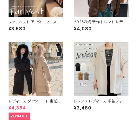
ファーベスト アウター ノースリ
2026秋冬新作 トレンド レディ
ーブ ショート ベスト 防寒 厚手
ース ジャケット ノーカラー スエ
¥3,580
¥4,080
ふわふわ ジレ 重ね着
ードライク ブルゾン 長袖 アウタ
ー
レディース ダウンコート 裏起毛
トレンド レディース 半袖シャツ
フード フェイクファー オーバー
アウター ジャケット サマージャ
¥4,384
¥3,480
サイズ 大きめサイズ 黒
ケット 春 夏
20%OFF