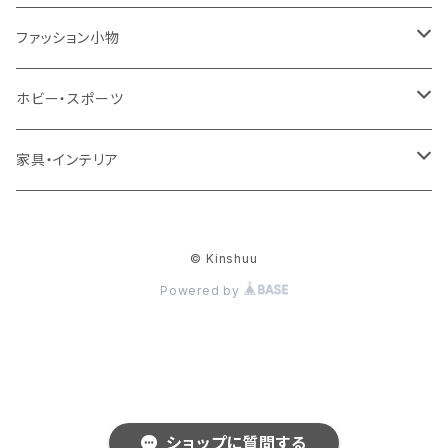
ワンピース・ドレス
パンプス
ケース・カバー
キッズ＆ベビー
ケース
ガラス
ファッション小物
パンツ
ブーツ
ケーブル・アダプター
スタント
タオル
サングラス・眼鏡
ホビー・スポーツ
インナーウェア・ルームウェア
スタンド
フィルム
キーホルダー
手芸・ハンドメイド用品
アウトドア・キャンプ・登山
家具・インテリア
水着・オーバーウェア
スマートウォッチアクセサリ
ヘアアクセサリーパーツ
掃除用品
レディース帽子
テーブル・机
ファッション小物
© Kinshuu
メンテナンス・修理
ハット・つば広帽子
リビングテーブル・センターテーブル
梱包資材
レディース財布
Powered by
下着・ランジェリー
梱包テープ・養生テープ
時計
和服
ショップに質問する